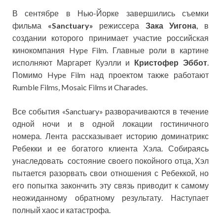
В сентябре в Нью-Йорке завершились съемки
фильма
«Sanctuary»
режиссера
Зака Уигона
, в
создании которого принимает участие российская
кинокомпания Hype Film. Главные роли в картине
исполняют Маргарет Куэлли и
Кристофер Эббот
.
Помимо Hype Film над проектом также работают
Rumble Films,
Mosaic Films и Charades.
Все события «Sanctuary» разворачиваются в течение
одной ночи и в одной локации гостиничного
номера. Лента рассказывает историю доминатрикс
Ребекки и ее богатого клиента Хэла. Собираясь
унаследовать состояние своего покойного отца, Хэл
пытается разорвать свои отношения с Ребеккой, но
его попытка закончить эту связь приводит к самому
неожиданному обратному результату. Наступает
полный хаос и катастрофа.