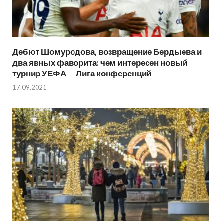
Дебют Шомуродова, возвращение Бердыева и
два явных фаворита: чем интересен новый
турнир УЕФА — Лига конференций
17.09.2021