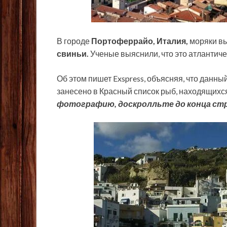
В городе
Портоферрайо, Италия,
моряки вы
свиньи.
Ученые выяснили, что это атлантиче
Об этом пишет Exspress, объясняя, что данны
занесено в
Красный список рыб, находящихс
фотографию, доскролльте до конца стр