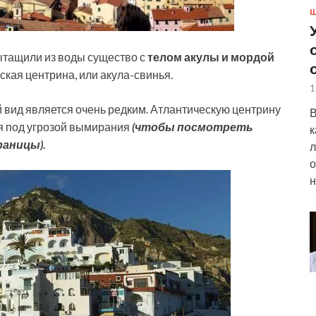
Ш
тащили из воды существо с
телом акулы и мордой
ская центрина, или акула-свинья.
1
й вид является очень редким. Атлантическую центрину
В
я под угрозой вымирания
(чтобы посмотреть
к
аницы).
л
о
н