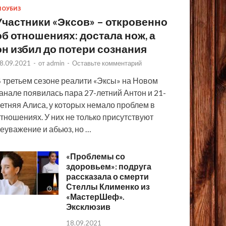
ОУБИЗ
Участники «Эксов» – откровенно
об отношениях: достала нож, а
он избил до потери сознания
8.09.2021
-
от
admin
-
Оставьте комментарий
 третьем сезоне реалити «Эксы» на Новом
анале появилась пара 27-летний Антон и 21-
етняя Алиса, у которых немало проблем в
тношениях. У них не только присутствуют
еуважение и абьюз, но …
«Проблемы со
здоровьем»: подруга
рассказала о смерти
Стеллы Клименко из
«МастерШеф».
Эксклюзив
18.09.2021