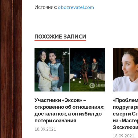
Источник:
obozrevatel.com
ПОХОЖИЕ ЗАПИСИ
Участники «Эксов» –
«Проблем
откровенно об отношениях:
подруга р
достала нож, а он избил до
смерти С
потери сознания
из «Маст
Эксклюз
18.09.2021
18.09.2021