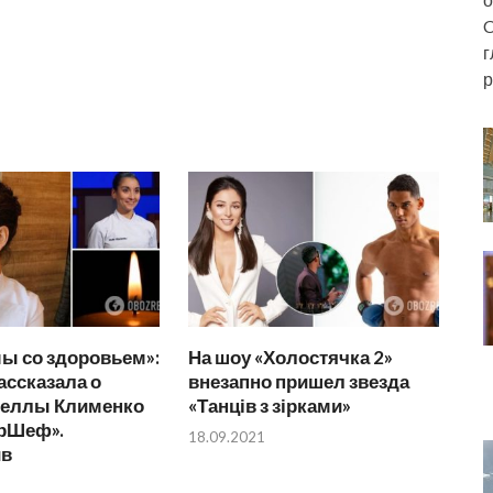
C
г
р
ы со здоровьем»:
На шоу «Холостячка 2»
ассказала о
внезапно пришел звезда
теллы Клименко
«Танців з зірками»
ерШеф».
18.09.2021
ив