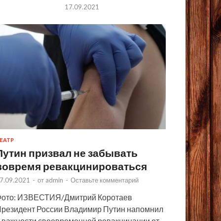
17.09.2021
ЕАТР
Путин призвал не забывать
вовремя ревакцинироваться
7.09.2021
-
от
admin
-
Оставьте комментарий
ото: ИЗВЕСТИЯ/Дмитрий Коротаев
резидент России Владимир Путин напомнил
 важности своевременной ревакцинации от