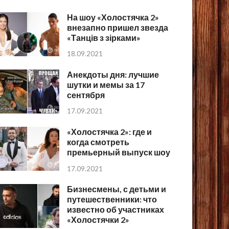
На шоу «Холостячка 2»
внезапно пришел звезда
«Танців з зірками»
18.09.2021
Анекдоты дня: лучшие
шутки и мемы за 17
сентября
17.09.2021
«Холостячка 2»: где и
когда смотреть
премьерный выпуск шоу
17.09.2021
Бизнесмены, с детьми и
путешественники: что
известно об участниках
«Холостячки 2»