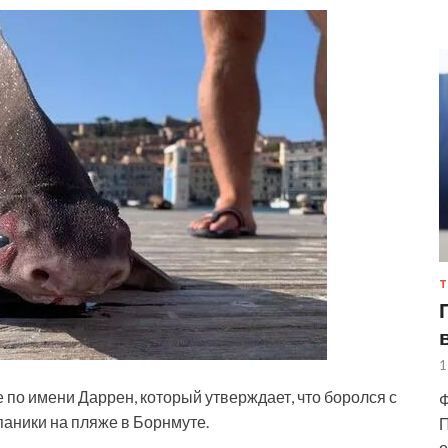
Т
1
о имени Даррен, который утверждает, что боролся с
Ф
паники на пляже в Борнмуте.
П
о