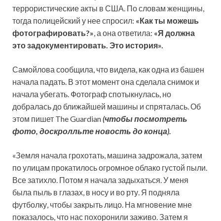
террористические акты в США. По словам женщины,
тогда полицейский у нее спросил:
«Как ты можешь
фотографировать?»
, а она ответила:
«Я должна
это
задокументировать. Это история».
Самойлова сообщила, что видела, как одна из башен
начала падать. В этот момент она сделала снимок и
начала убегать. Фотограф спотыкнулась, но
добралась до ближайшей машины и спряталась. Об
этом пишет The Guardian
(чтобы посмотреть
фото, доскролльте новость до конца).
«Земля начала грохотать, машина задрожала, затем
по улицам прокатилось огромное облако густой пыли.
Все затихло. Потом я начала задыхаться. У меня
была пыль в глазах, в носу и во рту. Я подняла
футболку, чтобы закрыть лицо. На мгновение мне
показалось, что нас похоронили заживо. Затем я