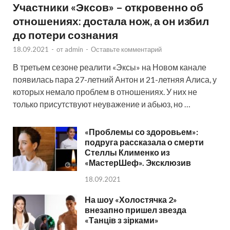
Участники «Эксов» – откровенно об
отношениях: достала нож, а он избил
до потери сознания
18.09.2021
-
от
admin
-
Оставьте комментарий
В третьем сезоне реалити «Эксы» на Новом канале
появилась пара 27-летний Антон и 21-летняя Алиса, у
которых немало проблем в отношениях. У них не
только присутствуют неуважение и абьюз, но …
«Проблемы со здоровьем»:
подруга рассказала о смерти
Стеллы Клименко из
«МастерШеф». Эксклюзив
18.09.2021
На шоу «Холостячка 2»
внезапно пришел звезда
«Танців з зірками»