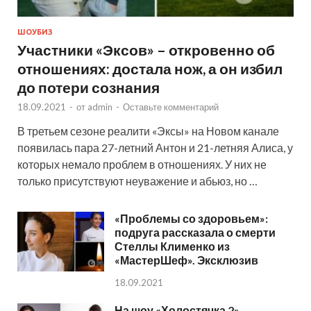
ШОУБИЗ
Участники «Эксов» – откровенно об
отношениях: достала нож, а он избил
до потери сознания
18.09.2021
-
от
admin
-
Оставьте комментарий
В третьем сезоне реалити «Эксы» на Новом канале
появилась пара 27-летний Антон и 21-летняя Алиса, у
которых немало проблем в отношениях. У них не
только присутствуют неуважение и абьюз, но …
«Проблемы со здоровьем»:
подруга рассказала о смерти
Стеллы Клименко из
«МастерШеф». Эксклюзив
18.09.2021
На шоу «Холостячка 2»