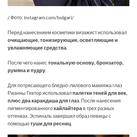
/ Фото: instagram.com/bulgari/
Перед нанесением косметики визажист использовал
очищающие, тонизирующие, осветляющие и
увлажняющие средства
.
После чего нанес
тональную основу, бронзатор,
румяна и пудру
.
Для потрясающего бледно-лилового макияжа глаз
Рианны Гектор использовал
палетки теней для век,
плюс два карандаша для глаз
. После нанесения
пигментированного
хайлайтера
в трех разных
оттенках, Эспиналь завершил образ певицы с
помощью
туши для ресниц
.