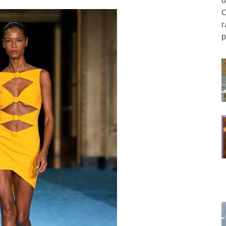
C
г
р