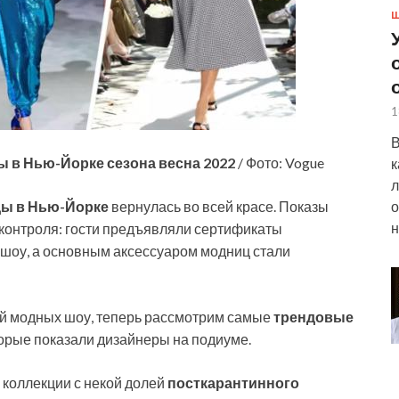
Ш
1
В
 в Нью-Йорке сезона весна 2022
/ Фото: Vogue
к
л
о
ды в Нью-Йорке
вернулась во всей красе. Показы
н
контроля: гости предъявляли сертификаты
 шоу, а основным аксессуаром модниц стали
ей модных шоу, теперь рассмотрим самые
трендовые
торые показали дизайнеры на подиуме.
коллекции с некой долей
посткарантинного