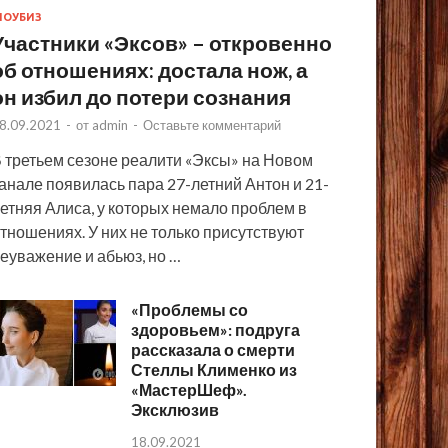
ОУБИЗ
Участники «Эксов» – откровенно
об отношениях: достала нож, а
он избил до потери сознания
8.09.2021
-
от
admin
-
Оставьте комментарий
 третьем сезоне реалити «Эксы» на Новом
анале появилась пара 27-летний Антон и 21-
етняя Алиса, у которых немало проблем в
тношениях. У них не только присутствуют
еуважение и абьюз, но …
«Проблемы со
здоровьем»: подруга
рассказала о смерти
Стеллы Клименко из
«МастерШеф».
Эксклюзив
18.09.2021