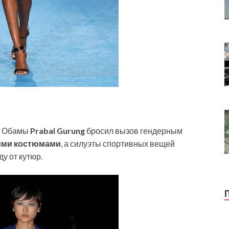
ь Обамы
Prabal Gurung
бросил вызов гендерным
кими костюмами
, а силуэты спортивных вещей
у от кутюр.