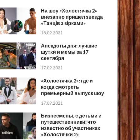
На шоу «Холостячка 2»
внезапно пришел звезда
«Танців з зірками»
18.09.2021
Анекдоты дня: лучшие
шутки и мемы за 17
сентября
17.09.2021
«Холостячка 2»: где и
когда смотреть
премьерный выпуск шоу
17.09.2021
Бизнесмены, с детьми и
путешественники: что
известно об участниках
«Холостячки 2»