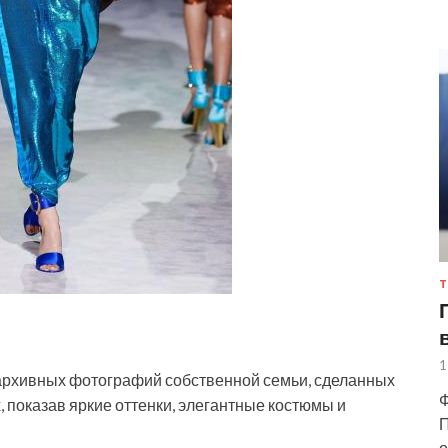
Т
1
архивных фотографий собственной семьи, сделанных
Ф
х, показав яркие оттенки, элегантные костюмы и
П
о