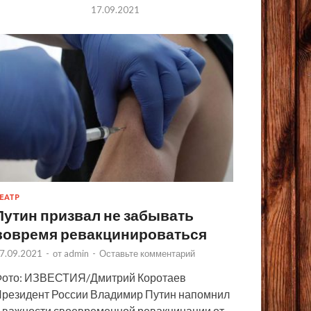
17.09.2021
ЕАТР
Путин призвал не забывать
вовремя ревакцинироваться
7.09.2021
-
от
admin
-
Оставьте комментарий
ото: ИЗВЕСТИЯ/Дмитрий Коротаев
резидент России Владимир Путин напомнил
 важности своевременной ревакцинации от