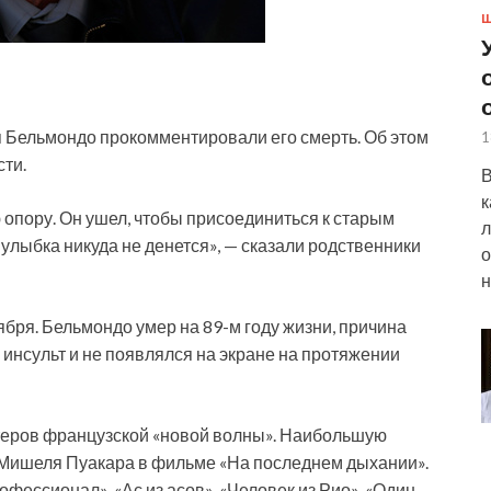
Ш
 Бельмондо прокомментировали его смерть. Об этом
1
ти.
В
к
пору. Он ушел, чтобы присоединиться к старым
л
 улыбка никуда не денется», — сказали родственники
о
н
ября. Бельмондо умер на 89-м году жизни, причина
с инсульт и не появлялся на экране на протяжении
теров французской «новой волны». Наибольшую
 Мишеля Пуакара в фильме «На последнем дыхании».
фессионал», «Ас из асов», «Человек из Рио», «Один