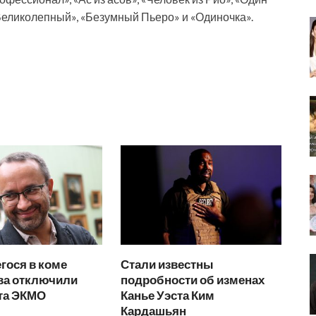
Великолепный», «Безумный Пьеро» и «Одиночка».
гося в коме
Стали известны
ва отключили
подробности об изменах
ата ЭКМО
Канье Уэста Ким
Кардашьян