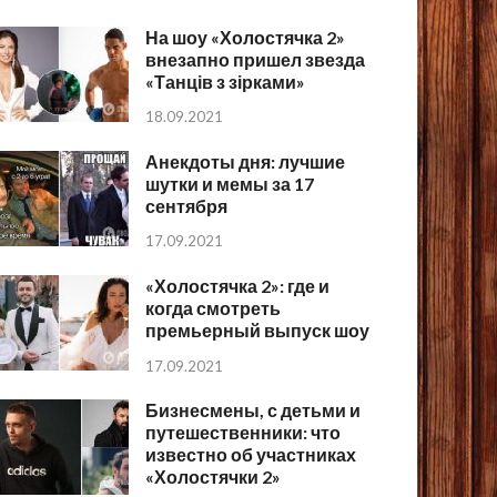
На шоу «Холостячка 2»
внезапно пришел звезда
«Танців з зірками»
18.09.2021
Анекдоты дня: лучшие
шутки и мемы за 17
сентября
17.09.2021
«Холостячка 2»: где и
когда смотреть
премьерный выпуск шоу
17.09.2021
Бизнесмены, с детьми и
путешественники: что
известно об участниках
«Холостячки 2»