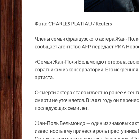
Фото: CHARLES PLATIAU / Reuters
Члены семьи французского актера Жан-Поля
сообщает агентство AFP, передает РИА Новос
«Семья Жан-Поля Бельмондо потеряла свою о
соратникам из консерватории. Его искренняя
артиста.
О смерти актера стало известно ранее 6 сент
смерти не уточняется. В 2001 году он перене
последующих семи лет.
Жан-Поль Бельмондо — один из знаковых ак
известность ему принесла роль преступника
Он также снимался в лентах «Чудовище», «Про