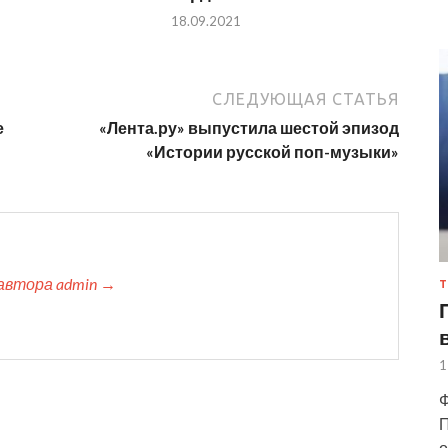
18.09.2021
СЛЕДУЮЩАЯ СТАТЬЯ
е
«Лента.ру» выпустила шестой эпизод
«Истории русской поп-музыки»
автора admin →
Т
1
Ф
П
о