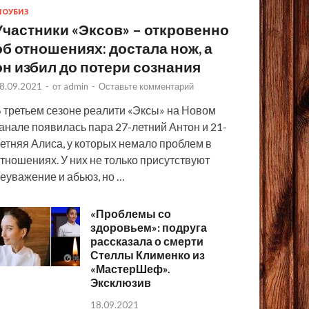
ОУБИЗ
Участники «Эксов» – откровенно
об отношениях: достала нож, а
он избил до потери сознания
8.09.2021
-
от
admin
-
Оставьте комментарий
 третьем сезоне реалити «Эксы» на Новом
анале появилась пара 27-летний Антон и 21-
етняя Алиса, у которых немало проблем в
тношениях. У них не только присутствуют
еуважение и абьюз, но …
«Проблемы со
здоровьем»: подруга
рассказала о смерти
Стеллы Клименко из
«МастерШеф».
Эксклюзив
18.09.2021