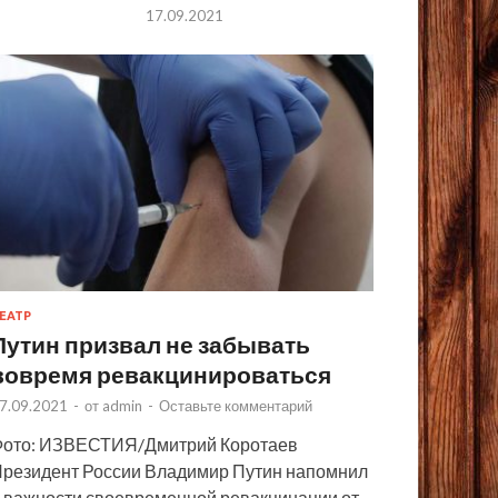
17.09.2021
ЕАТР
Путин призвал не забывать
вовремя ревакцинироваться
7.09.2021
-
от
admin
-
Оставьте комментарий
ото: ИЗВЕСТИЯ/Дмитрий Коротаев
резидент России Владимир Путин напомнил
 важности своевременной ревакцинации от