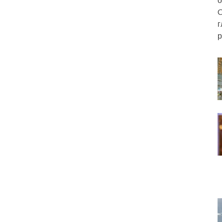
C
г
р