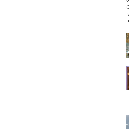
C
г
р