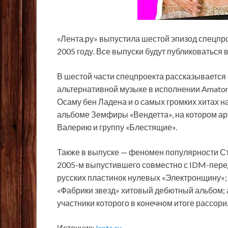
«Лента.ру» выпустила шестой эпизод спецпр
2005 году. Все выпуски будут публиковаться в
В шестой части спецпроекта рассказывается 
альтернативной музыке в исполнении Amatory
Осаму бен Ладена и о самых громких хитах н
альбоме Земфиры «Вендетта», на котором арт
Валерию и группу «Блестящие».
Также в выпуске — феномен популярности Ст
2005-м выпустившего совместно с IDM-пере
русских пластинок нулевых «Электронщину»;
«Фабрики звезд» хитовый дебютный альбом; а
участники которого в конечном итоге рассор
Источник:
lenta.ru