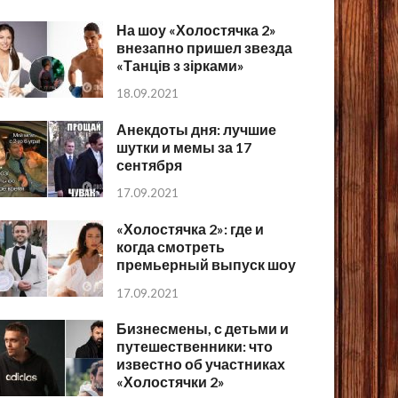
На шоу «Холостячка 2»
внезапно пришел звезда
«Танців з зірками»
18.09.2021
Анекдоты дня: лучшие
шутки и мемы за 17
сентября
17.09.2021
«Холостячка 2»: где и
когда смотреть
премьерный выпуск шоу
17.09.2021
Бизнесмены, с детьми и
путешественники: что
известно об участниках
«Холостячки 2»