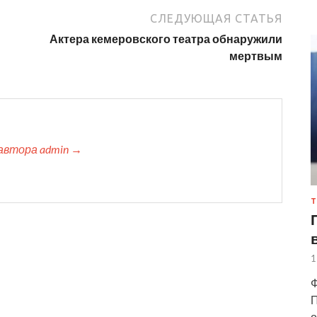
СЛЕДУЮЩАЯ СТАТЬЯ
Актера кемеровского театра обнаружили
мертвым
автора admin →
Т
1
Ф
П
о