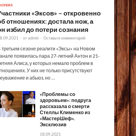
ОУБИЗ
Участники «Эксов» – откровенно
об отношениях: достала нож, а
он избил до потери сознания
8.09.2021
-
от
admin
-
Оставьте комментарий
 третьем сезоне реалити «Эксы» на Новом
анале появилась пара 27-летний Антон и 21-
етняя Алиса, у которых немало проблем в
тношениях. У них не только присутствуют
еуважение и абьюз, но …
«Проблемы со
здоровьем»: подруга
рассказала о смерти
Стеллы Клименко из
«МастерШеф».
Эксклюзив
18.09.2021