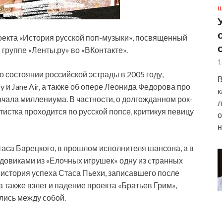
Ш
оекта «История русской поп-музыки», посвященный
 группе «Ленты.ру» во «ВКонтакте».
1
о состоянии российской эстрады в 2005 году,
В
 и Jane Air, а также об опере Леонида Федорова про
к
ачала миллениума. В частности, о долгожданном рок-
л
истка проходится по русской попсе, критикуя певицу
о
н
аса Барецкого, в прошлом исполнителя шансона, а в
довиками из «Елочных игрушек» одну из cтранных
 история успеха Стаса Пьехи, записавшего после
 также взлет и падение проекта «Братьев Грим»,
ились между собой.