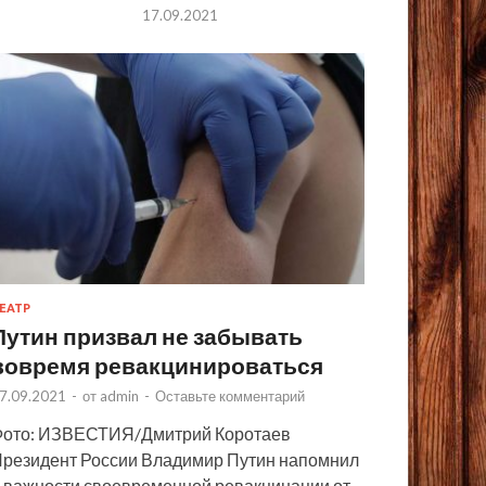
17.09.2021
ЕАТР
Путин призвал не забывать
вовремя ревакцинироваться
7.09.2021
-
от
admin
-
Оставьте комментарий
ото: ИЗВЕСТИЯ/Дмитрий Коротаев
резидент России Владимир Путин напомнил
 важности своевременной ревакцинации от