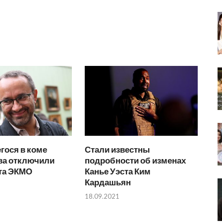
гося в коме
Стали известны
ва отключили
подробности об изменах
ата ЭКМО
Канье Уэста Ким
Кардашьян
18.09.2021