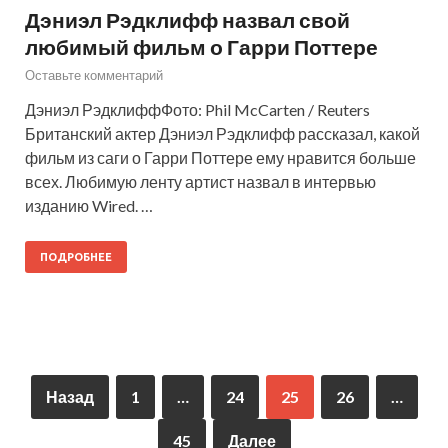
Дэниэл Рэдклифф назвал свой
любимый фильм о Гарри Поттере
Оставьте комментарий
Дэниэл РэдклиффФото: Phil McCarten / Reuters
Британский актер Дэниэл Рэдклифф рассказал, какой
фильм из саги о Гарри Поттере ему нравится больше
всех. Любимую ленту артист назвал в интервью
изданию Wired. …
ПОДРОБНЕЕ
Назад
1
…
24
25
26
…
45
Далее