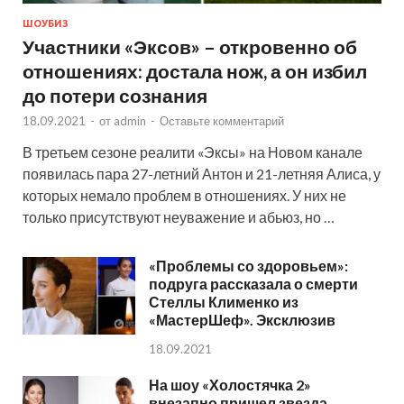
ШОУБИЗ
Участники «Эксов» – откровенно об
отношениях: достала нож, а он избил
до потери сознания
18.09.2021
-
от
admin
-
Оставьте комментарий
В третьем сезоне реалити «Эксы» на Новом канале
появилась пара 27-летний Антон и 21-летняя Алиса, у
которых немало проблем в отношениях. У них не
только присутствуют неуважение и абьюз, но …
«Проблемы со здоровьем»:
подруга рассказала о смерти
Стеллы Клименко из
«МастерШеф». Эксклюзив
18.09.2021
На шоу «Холостячка 2»
внезапно пришел звезда