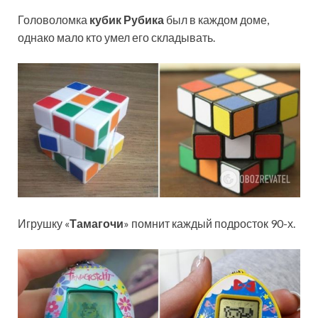
Головоломка
кубик Рубика
был в каждом доме,
однако мало кто умел его складывать.
Игрушку «
Тамагочи
» помнит каждый подросток 90-х.