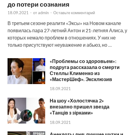
до потери сознания
18.09.2021
-
от
admin
-
Оставьте комментарий
В третьем сезоне реалити «Эксы» на Новом канале
появилась пара 27-летний Антон и 21-летняя Алиса, у
которых немало проблем в отношениях. У них не
только присутствуют неуважение и абьюз, но …
«Проблемы со здоровьем»:
подруга рассказала о смерти
Стеллы Клименко из
«МастерШеф». Эксклюзив
18.09.2021
На шоу «Холостячка 2»
внезапно пришел звезда
«Танців з зірками»
18.09.2021
Анекдоты дня: лучшие шутки и