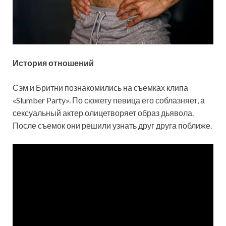
История отношений
Сэм и Бритни познакомились на съемках клипа
«Slumber Party». По сюжету певица его соблазняет, а
сексуальный актер олицетворяет образ дьявола.
После съемок они решили узнать друг друга поближе.