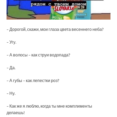
– Дорогой, скажи, мои глаза цвета весеннего неба?
– Угу.
– А волосы – как струи водопада?
– Да.
– А губы – как лепестки роз?
– Ну.
– Как же я люблю, когда ты мне комплименты
делаешь!