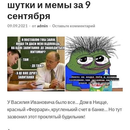
шутки и мемы за 9
сентября
09.09.2021
-
от
admin
-
Оставьте комментарий
У Василия Ивановича было все… Дом в Ницце,
красный «Феррари», кругленький счет в банке… Но тут
зазвонил этот проклятый будильник!