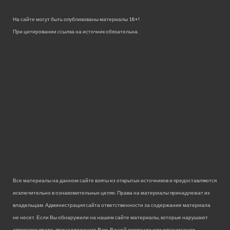
На сайте могут быть опубликованы материалы 18+!
При цитировании ссылка на источник обязательна.
Все материалы на данном сайте взяты из открытых источников и предоставляются
исключительно в ознакомительных целях. Права на материалы принадлежат их
владельцам. Администрация сайта ответственности за содержание материала
не несет. Если Вы обнаружили на нашем сайте материалы, которые нарушают
авторские права, принадлежащие Вам, Вашей компании или организации,