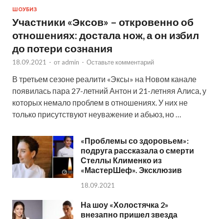
ШОУБИЗ
Участники «Эксов» – откровенно об
отношениях: достала нож, а он избил
до потери сознания
18.09.2021
-
от
admin
-
Оставьте комментарий
В третьем сезоне реалити «Эксы» на Новом канале
появилась пара 27-летний Антон и 21-летняя Алиса, у
которых немало проблем в отношениях. У них не
только присутствуют неуважение и абьюз, но …
«Проблемы со здоровьем»:
подруга рассказала о смерти
Стеллы Клименко из
«МастерШеф». Эксклюзив
18.09.2021
На шоу «Холостячка 2»
внезапно пришел звезда