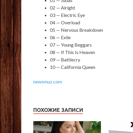
01 — Judas
02 — Alright
03 — Electric Eye
04 — Overload
05 — Nervous Breakdown
06 — Exile
07 — Young Beggars
08 — If This Is Heaven
09 — Battlecry
10 — California Queen
newsmuz.com
ПОХОЖИЕ ЗАПИСИ