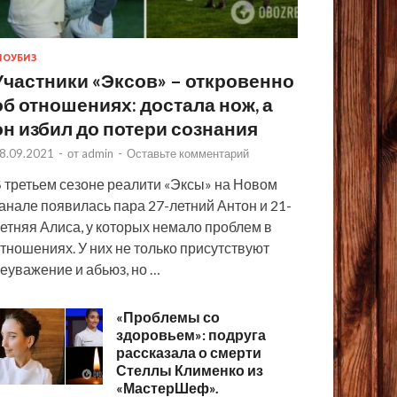
ОУБИЗ
Участники «Эксов» – откровенно
об отношениях: достала нож, а
он избил до потери сознания
8.09.2021
-
от
admin
-
Оставьте комментарий
 третьем сезоне реалити «Эксы» на Новом
анале появилась пара 27-летний Антон и 21-
етняя Алиса, у которых немало проблем в
тношениях. У них не только присутствуют
еуважение и абьюз, но …
«Проблемы со
здоровьем»: подруга
рассказала о смерти
Стеллы Клименко из
«МастерШеф».