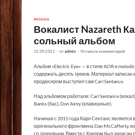
МУЗЫКА
Вокалист Nazareth К
сольный альбом
12.09.2021
-
от
admin
-
Оставьте комментарий
Альбом «Electric Eye» — в стиле AOR и melodic
содержать десять треков. Материал записан в 
продюсером выступил сам Carl Sentance.
Над альбомом работали: Carl Sentance (вокал),
Banks (бас), Don Airey (клавишные).
Начиная с 2015 года Карл Сентанс является 
оригинального фронтмена Dan McCafferty, к
со здоровьем. Вместе с Карлом был записан 