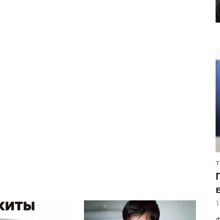
Т
1
Ф