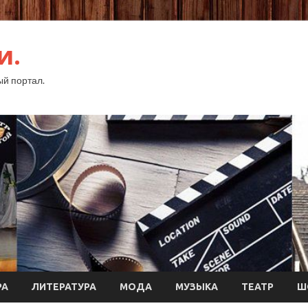
и.
й портал.
РА
ЛИТЕРАТУРА
МОДА
МУЗЫКА
ТЕАТР
Ш