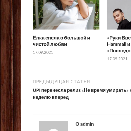
Ёлка спела о большой и
«Руки Вве
чистой любви
Hammali и
«Последн
17.09.2021
17.09.2021
ПРЕДЫДУЩАЯ СТАТЬЯ
UPI перенесла релиз «Не время умирать» 
неделю вперед
О admin