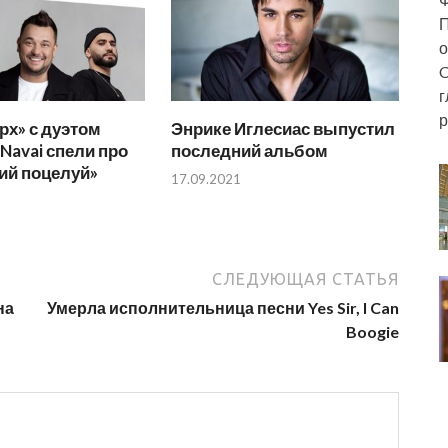
П
о
C
г
р
рх» с дуэтом
Энрике Иглесиас выпустил
 Navai спели про
последний альбом
ий поцелуй»
17.09.2021
СЛЕДУЮЩАЯ СТАТЬЯ
на
Умерла исполнительница песни Yes Sir, I Can
Boogie