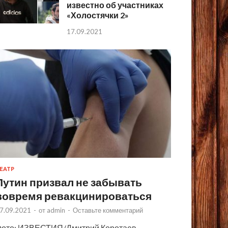
известно об участниках
«Холостячки 2»
17.09.2021
ЕАТР
Путин призвал не забывать
вовремя ревакцинироваться
7.09.2021
-
от
admin
-
Оставьте комментарий
ото: ИЗВЕСТИЯ/Дмитрий Коротаев