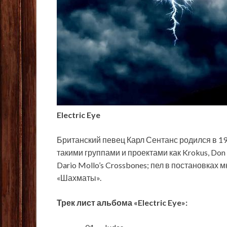
Electric Eye
Британский певец Карл Сентанс родился в 196
такими группами и проектами как Krokus, Don Ai
Dario Mollo’s Crossbones; пел в постановках
«Шахматы».
Трек лист альбома «Electric Eye»: