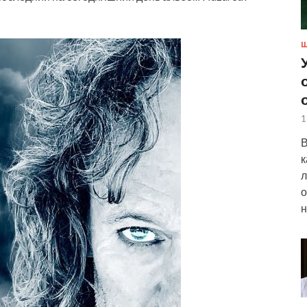
Ш
1
В
к
л
о
н