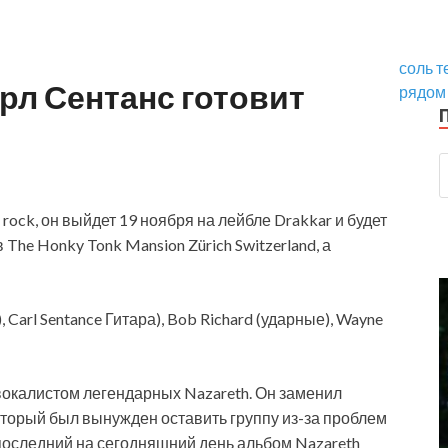
соль т
арл Сентанс готовит
рядом
 rock, он выйдет 19 ноября на лейбле Drakkar и будет
The Honky Tonk Mansion Zürich Switzerland, а
 Carl Sentance Гитара), Bob Richard (ударные), Wayne
вокалистом легендарных Nazareth. Он заменил
оторый был вынужден оставить группу из-за проблем
последний на сегодняшний день альбом Nazareth