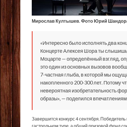
Мирослав Култышев. Фото Юрий Шандор
«Интересно было исполнять два конц
Концерте Алексея Шора ты слышишь
Моцарте — определённый взгляд, оп
это один из основных вызовов вообщ
7-частная глыба, в которой мы ощущ
накопленного 200-300 лет. Потому чт
невероятная изобретательность фор
образы», — поделился впечатления
Завершится конкурс 4 сентября. Победитель 
гастрольном туре, а общий призовой фонд со