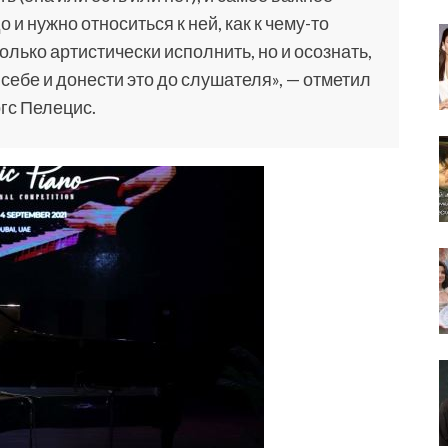
 и нужно относиться к ней, как к чему-то
лько артистически исполнить, но и осознать,
себе и донести это до слушателя», — отметил
гс Пелецис.