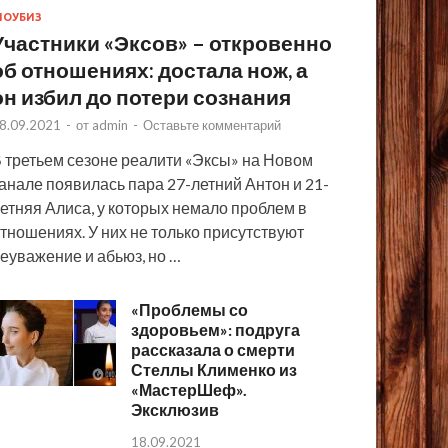
ОУБИЗ
Участники «Эксов» – откровенно
об отношениях: достала нож, а
он избил до потери сознания
8.09.2021
-
от
admin
-
Оставьте комментарий
 третьем сезоне реалити «Эксы» на Новом
анале появилась пара 27-летний Антон и 21-
етняя Алиса, у которых немало проблем в
тношениях. У них не только присутствуют
еуважение и абьюз, но …
«Проблемы со
здоровьем»: подруга
рассказала о смерти
Стеллы Клименко из
«МастерШеф».
Эксклюзив
18.09.2021