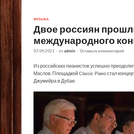
МУЗЫКА
Двое россиян прошли
международного конку
07.09.2021
-
от
admin
-
Оставьте комментарий
Из российских пианистов успешно преодолел
Маслов. Площадкой Classic Piano стал концер
Джумейра в Дубае.