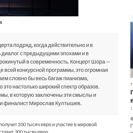
а
ерта подряд, когда действительно и в
 диалог с предыдущими эпохами и в
рокинутый в современность. Концерт Шора —
е всей конкурсной программы, это огромная
аем словно бы весь багаж пианизма,
Т
о это настолько широкий спектр образов,
мы, в которую заключены эти смыслы и
ми финалист Мирослав Култышев.
1
Ф
получит 200 тысяч евро и участие в мировой
П
ставит 300 тысяч евро.
о