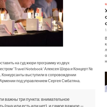
Ш
1
В
к
л
о
н
ставить на суд жюри программу из двух
естром ‘Travel Notebook’ Алексея Шора и Концерт №
а. Конкурсанты выступили в сопровождении
 Армении под управлением Сергея Смбатяна.
ли важны три пункта: внимательное
ь (она или есть или нет), и самое важное —