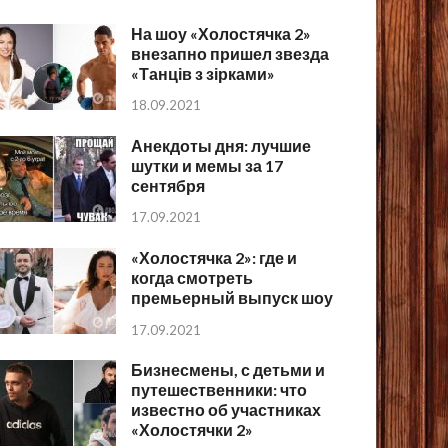
На шоу «Холостячка 2»
внезапно пришел звезда
«Танців з зірками»
18.09.2021
Анекдоты дня: лучшие
шутки и мемы за 17
сентября
17.09.2021
«Холостячка 2»: где и
когда смотреть
премьерный выпуск шоу
17.09.2021
Бизнесмены, с детьми и
путешественники: что
известно об участниках
«Холостячки 2»