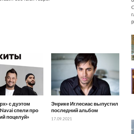
C
г
р
рх» с дуэтом
Энрике Иглесиас выпустил
 Navai спели про
последний альбом
ий поцелуй»
17.09.2021