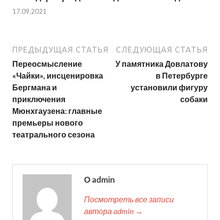
17.09.2021
ПРЕДЫДУЩАЯ СТАТЬЯ
СЛЕДУЮЩАЯ СТАТЬЯ
Переосмысление
У памятника Довлатову
«Чайки», инсценировка
в Петербурге
Бергмана и
установили фигуру
приключения
собаки
Мюнхгаузена: главные
премьеры нового
театрального сезона
О admin
Посмотреть все записи
автора admin →