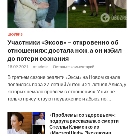
ШОУБИЗ
Участники «Эксов» – откровенно об
отношениях: достала нож, а он избил
до потери сознания
18.09.2021
-
от
admin
-
Оставьте комментарий
В третьем сезоне реалити «Эксы» на Новом канале
появилась пара 27-летний Антон и 21-летняя Алиса, у
которых немало проблем в отношениях. У них не
только присутствуют неуважение и абьюз, но …
«Проблемы со здоровьем»:
подруга рассказала о смерти
Стеллы Клименко из
«МастерШеф». Эксклюзив