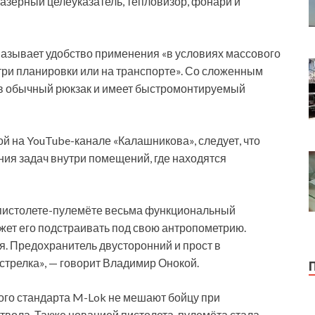
азерный целеуказатель, тепловизор, фонари и
азывает удобство применения «в условиях массового
утри планировки или на транспорте». Со сложенным
в обычный рюкзак и имеет быстромонтируемый
й на YouTube-канале «Калашникова», следует, что
ия задач внутри помещений, где находятся
 пистолете-пулемёте весьма функциональный
жет его подстраивать под свою антропометрию.
ая. Предохранитель двусторонний и прост в
стрелка», — говорит Владимир Онокой.
ого стандарта M-Lok не мешают бойцу при
твола. Также новацией пистолета-пулемёта стала