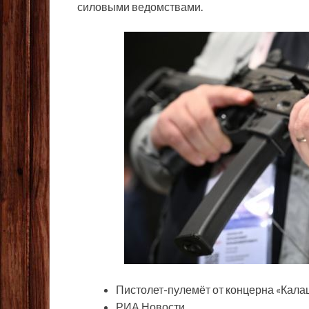
силовыми ведомствами.
Пистолет-пулемёт от концерна «Кал
РИА Новости