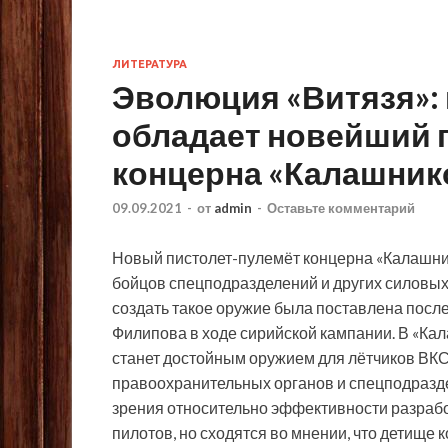
ЛИТЕРАТУРА
Эволюция «Витязя»:
обладает новейший 
концерна «Калашник
09.09.2021
-
от
admin
-
Оставьте комментарий
Новый пистолет-пулемёт концерна «Калашни
бойцов спецподразделений и других силовы
создать такое оружие была поставлена посл
Филипова в ходе сирийской кампании. В «Ка
станет достойным оружием для лётчиков ВКС
правоохранительных органов и спецподразд
зрения относительно эффективности разрабо
пилотов, но сходятся во мнении, что детище