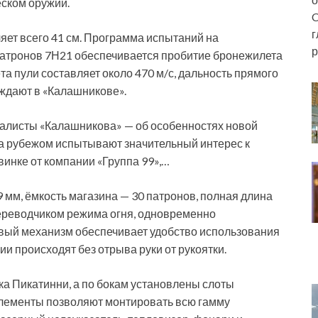
ском оружии.
C
г
яет всего 41 см. Программа испытаний на
р
патронов 7Н21 обеспечивается пробитие бронежилета
а пули составляет около 470 м/с, дальность прямого
рждают в «Калашникове».
алисты «Калашникова» — об особенностях новой
а рубежом испытывают значительный интерес к
инке от компании «Группа 99»,…
9 мм, ёмкость магазина — 30 патронов, полная длина
переводчиком режима огня, одновременно
ый механизм обеспечивает удобство использования
и происходят без отрыва руки от рукоятки.
ка Пикатинни, а по бокам установлены слоты
лементы позволяют монтировать всю гамму