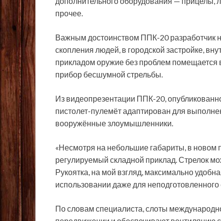
дополнительного оборудования — прицелы, л
прочее.
Важным достоинством ППК-20 разработчик н
скопления людей, в городской застройке, вн
прикладом оружие без проблем помещается 
прибор бесшумной стрельбы.
Из видеопрезентации ППК-20, опубликованно
пистолет-пулемёт адаптирован для выполнен
вооружённые злоумышленники.
«Несмотря на небольшие габариты, в новом
регулируемый складной приклад. Стрелок мо
Рукоятка, на мой взгляд, максимально удобн
использовании даже для неподготовленного 
По словам специалиста, слоты международн
передвижении и обеспечивают вентиляцию с