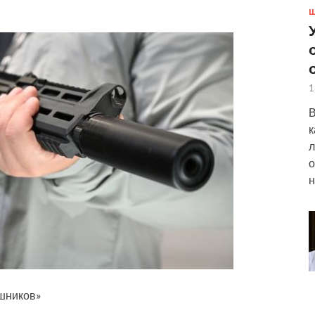
Ш
1
В
к
л
о
н
ашников»