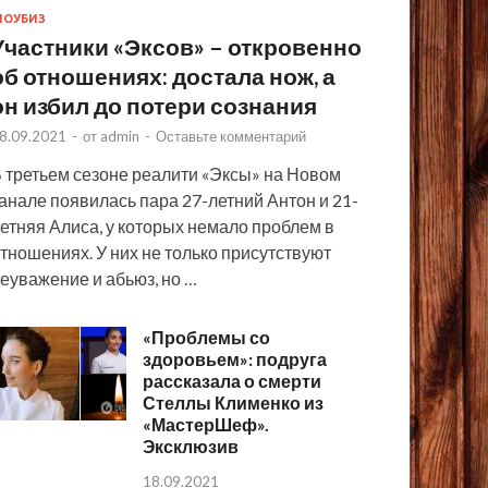
ОУБИЗ
Участники «Эксов» – откровенно
об отношениях: достала нож, а
он избил до потери сознания
8.09.2021
-
от
admin
-
Оставьте комментарий
 третьем сезоне реалити «Эксы» на Новом
анале появилась пара 27-летний Антон и 21-
етняя Алиса, у которых немало проблем в
тношениях. У них не только присутствуют
еуважение и абьюз, но …
«Проблемы со
здоровьем»: подруга
рассказала о смерти
Стеллы Клименко из
«МастерШеф».
Эксклюзив
18.09.2021