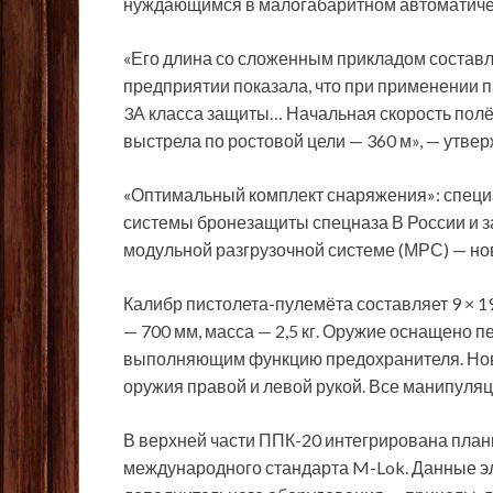
нуждающимся в малогабаритном автоматиче
«Его длина со сложенным прикладом составл
предприятии показала, что при применении 
3А класса защиты… Начальная скорость полёт
выстрела по ростовой цели — 360 м», — утве
«Оптимальный комплект снаряжения»: специ
системы бронезащиты спецназа В России и з
модульной разгрузочной системе (МРС) — нов
Калибр пистолета-пулемёта составляет 9 × 1
— 700 мм, масса — 2,5 кг. Оружие оснащено 
выполняющим функцию предохранителя. Нов
оружия правой и левой рукой. Все манипуляци
В верхней части ППК-20 интегрирована план
международного стандарта M-Lok. Данные э