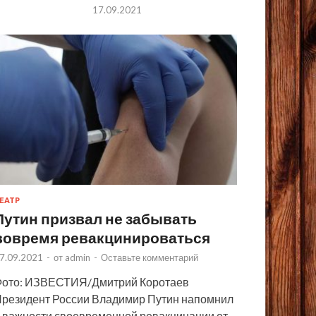
17.09.2021
ЕАТР
Путин призвал не забывать
вовремя ревакцинироваться
7.09.2021
-
от
admin
-
Оставьте комментарий
ото: ИЗВЕСТИЯ/Дмитрий Коротаев
резидент России Владимир Путин напомнил
 важности своевременной ревакцинации от