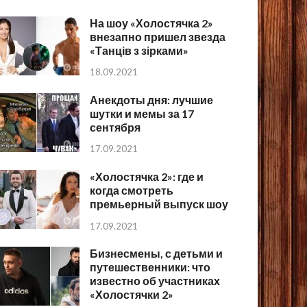
На шоу «Холостячка 2»
внезапно пришел звезда
«Танців з зірками»
18.09.2021
Анекдоты дня: лучшие
шутки и мемы за 17
сентября
17.09.2021
«Холостячка 2»: где и
когда смотреть
премьерный выпуск шоу
17.09.2021
Бизнесмены, с детьми и
путешественники: что
известно об участниках
«Холостячки 2»