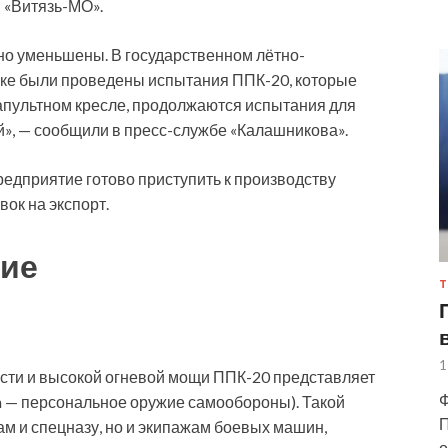
 «Витязь-МО».
но уменьшены. В государственном лётно-
ске были проведены испытания ППК-20, которые
апультном кресле, продолжаются испытания для
», — сообщили в пресс-службе «Калашникова».
едприятие готово приступить к производству
вок на экспорт.
жие
Т
1
ости и высокой огневой мощи ППК-20 представляет
Ф
on — персональное оружие самообороны). Такой
П
ам и спецназу, но и экипажам боевых машин,
о