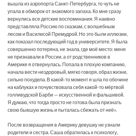
вышла из аэропорта Санкт-Петербурга, то чуть не
упала в обморок от знакомого запаха. Ко мне сразу
вернулись все детские воспоминания. Я наивно
представляла Россию по сказкам, с волшебным
лесом и Василисой Премудрой. Но это были иллюзии,
как показал последующий год в университете. Я была
совершенно потеряна, не знала, где моё место: меня
не признавали в России, а от родственников в
Америке я отвернулась. Попала в плохую компанию,
начала вести нездоровый, мягко говоря, образ жизни,
сильно похудела. В какой-то момент я шла по обочине
на каблуках и почувствовала себя какой-то мёртвой
голливудской Барби — искусственной и фальшивой.
Я думаю, что тогда просто не готова была признать
свою бывшую жизнь и пыталась сбежать от неё».
После возвращения в Америку девушку не узнали
родители и сестра. Саша обратилась к психологу,