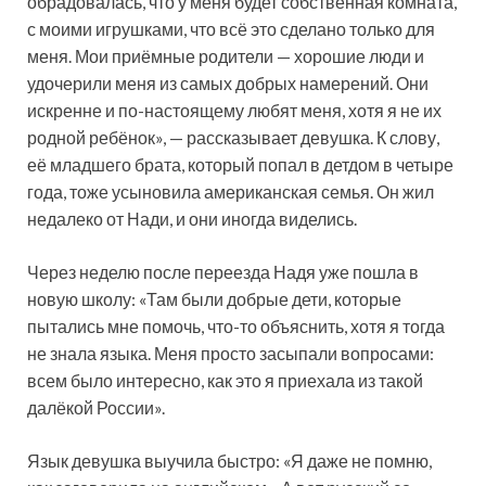
обрадовалась, что у меня будет собственная комната,
с моими игрушками, что всё это сделано только для
меня. Мои приёмные родители — хорошие люди и
удочерили меня из самых добрых намерений. Они
искренне и по-настоящему любят меня, хотя я не их
родной ребёнок», — рассказывает девушка. К слову,
её младшего брата, который попал в детдом в четыре
года, тоже усыновила американская семья. Он жил
недалеко от Нади, и они иногда виделись.
Через неделю после переезда Надя уже пошла в
новую школу: «Там были добрые дети, которые
пытались мне помочь, что-то объяснить, хотя я тогда
не знала языка. Меня просто засыпали вопросами:
всем было интересно, как это я приехала из такой
далёкой России».
Язык девушка выучила быстро: «Я даже не помню,