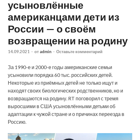
усыновлённые
американцами дети из
России — о своём
возвращении на родину
14.09.2021
-
от
admin
-
Оставьте комментарий
За 1990-е и 2000-е годы американские семьи
усыновили порядка 60 тыс. российских детей.
Некоторые из приёмных детей не только ищут и
находят своих биологических родственников, но и
возвращаются на родину. RT поговорил с тремя
выросшими в США усыновлёнными детьми об
адаптации к
чужой стране и о причинах переезда в
Россию.