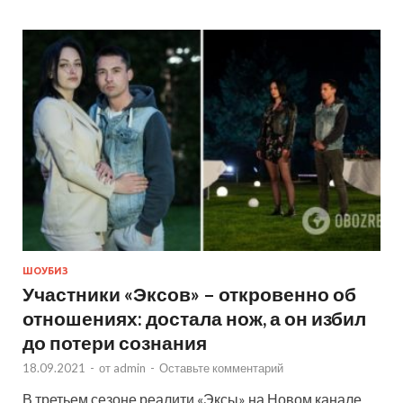
ШОУБИЗ
Участники «Эксов» – откровенно об
отношениях: достала нож, а он избил
до потери сознания
18.09.2021
-
от
admin
-
Оставьте комментарий
В третьем сезоне реалити «Эксы» на Новом канале