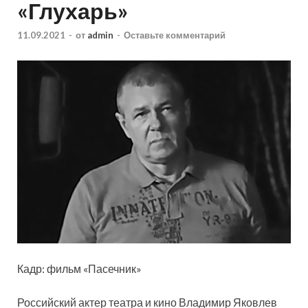
«Глухарь»
11.09.2021
-
от
admin
-
Оставьте комментарий
Кадр: фильм «Пасечник»
Российский актер театра и кино Владимир Яковлев