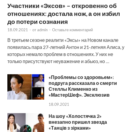
Участники «Эксов» – откровенно об
отношениях: достала нож, а он избил
до потери сознания
18.09.2021
-
от
admin
-
Оставьте комментарий
В третьем сезоне реалити «Эксы» на Новом канале
появилась пара 27-летний Антон и 21-летняя Алиса, у
которых немало проблем в отношениях. У них не
только присутствуют неуважение и абьюз, но …
«Проблемы со здоровьем»:
подруга рассказала о смерти
Стеллы Клименко из
«МастерШеф». Эксклюзив
18.09.2021
На шоу «Холостячка 2»
внезапно пришел звезда
«Танців з зірками»