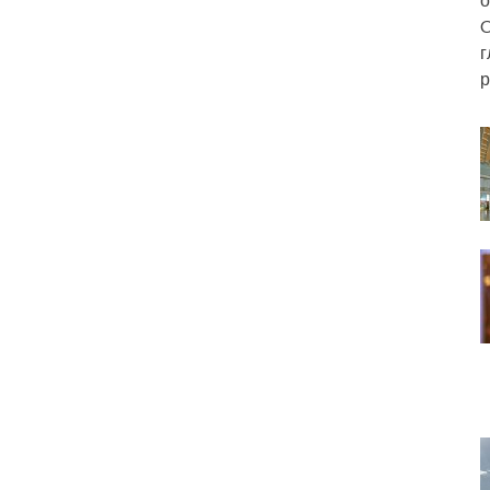
C
г
р