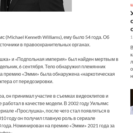
Ш
 (Michael Kenneth Williams), ему было 54 года. Об
1
источники в правоохранительных органах.
В
к
ушка» и «Подпольная империя» был найден мертвым в
л
едельник, 6 сентября. Тело обнаружил племянник
о
 на премию «Эмми» была обнаружена «наркотическая
н
актера от передозировки.
а, он принимал участие в съемках видеоклипов и
 работал в качестве модели. В 2002 году Уильямс
ериале «Прослушка», после чего стал появляться в
010 году он получил главную роль в сериале
3 года. Номинирован на премию «Эмми» 2021 года за
афта».