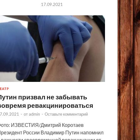
17.09.2021
ЕАТР
Путин призвал не забывать
вовремя ревакцинироваться
7.09.2021
-
от
admin
-
Оставьте комментарий
ото: ИЗВЕСТИЯ/Дмитрий Коротаев
резидент России Владимир Путин напомнил
 важности своевременной ревакцинации от