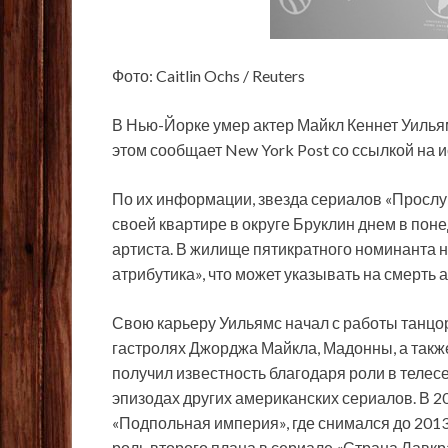
Фото: Caitlin Ochs / Reuters
В Нью-Йорке умер актер Майкл Кеннет Уильямс
этом сообщает New York Post со ссылкой на 
По их информации, звезда сериалов «Просл
своей квартире в округе Бруклин днем в пон
артиста. В жилище пятикратного номинанта
атрибутика», что может указывать на смерть 
Свою карьеру Уильямс начал с работы танцор
гастролях Джорджа Майкла, Мадонны, а также
получил известность благодаря роли в телес
эпизодах других американских сериалов. В 2
«Подпольная империя», где снимался до 201
роль второго плана в сериале «Страна Лавкр