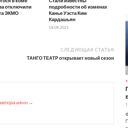
гося в коме
Стали известны
ва отключили
подробности об изменах
ата ЭКМО
Канье Уэста Ким
Кардашьян
18.09.2021
СЛЕДУЮЩАЯ СТАТЬЯ
ТАНГО ТЕАТР открывает новый сезон
Т
автора admin →
1
Ф
П
о