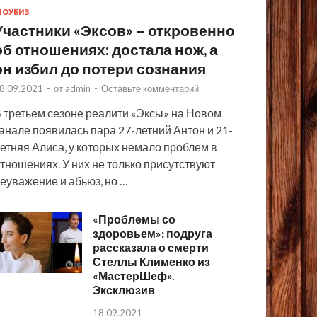
ОУБИЗ
Участники «Эксов» – откровенно
об отношениях: достала нож, а
он избил до потери сознания
8.09.2021
-
от
admin
-
Оставьте комментарий
 третьем сезоне реалити «Эксы» на Новом
анале появилась пара 27-летний Антон и 21-
етняя Алиса, у которых немало проблем в
тношениях. У них не только присутствуют
еуважение и абьюз, но …
«Проблемы со
здоровьем»: подруга
рассказала о смерти
Стеллы Клименко из
«МастерШеф».
Эксклюзив
18.09.2021