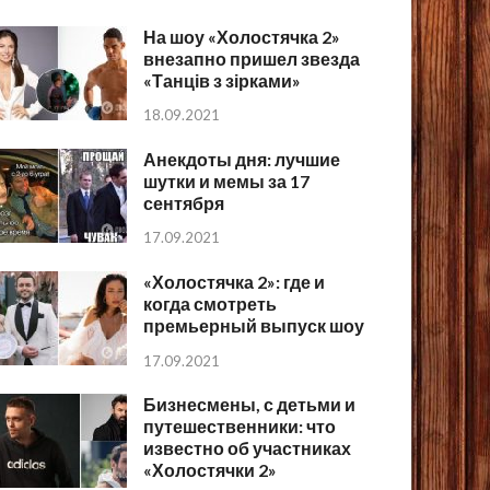
На шоу «Холостячка 2»
внезапно пришел звезда
«Танців з зірками»
18.09.2021
Анекдоты дня: лучшие
шутки и мемы за 17
сентября
17.09.2021
«Холостячка 2»: где и
когда смотреть
премьерный выпуск шоу
17.09.2021
Бизнесмены, с детьми и
путешественники: что
известно об участниках
«Холостячки 2»