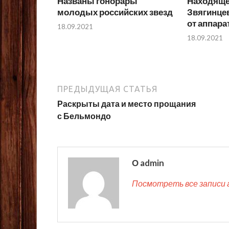
Названы гонорары
Находяще
молодых российских звезд
Звягинце
от аппар
18.09.2021
18.09.2021
ПРЕДЫДУЩАЯ СТАТЬЯ
Раскрыты дата и место прощания
с Бельмондо
О admin
Посмотреть все записи 