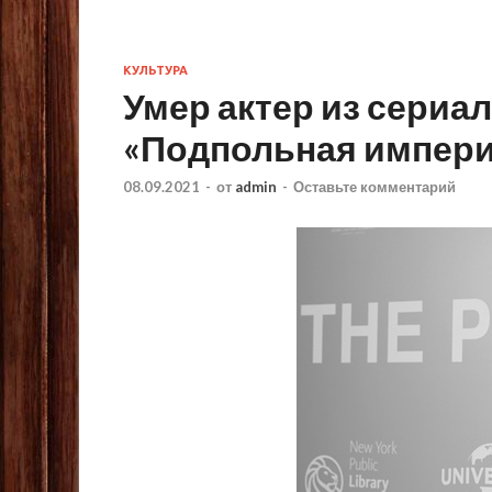
КУЛЬТУРА
Умер актер из сериа
«Подпольная импер
08.09.2021
-
от
admin
-
Оставьте комментарий