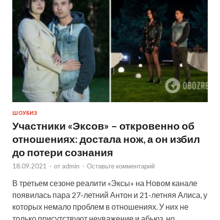
ШОУБИЗ
Участники «Эксов» – откровенно об
отношениях: достала нож, а он избил
до потери сознания
18.09.2021
-
от
admin
-
Оставьте комментарий
В третьем сезоне реалити «Эксы» на Новом канале
появилась пара 27-летний Антон и 21-летняя Алиса, у
которых немало проблем в отношениях. У них не
только присутствуют неуважение и абьюз, но …