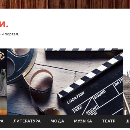
и.
й портал.
РА
ЛИТЕРАТУРА
МОДА
МУЗЫКА
ТЕАТР
Ш