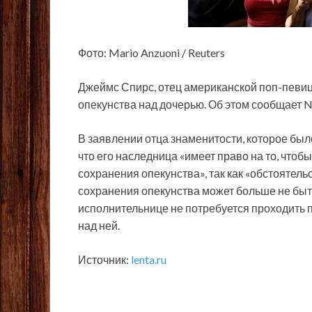
Фото: Mario Anzuoni / Reuters
Джеймс Спирс, отец американской поп-певиц
опекунства над дочерью. Об этом сообщает 
В заявлении отца знаменитости, которое был
что его наследница «имеет право на то, чтоб
сохранения опекунства», так как «обстоятель
сохранения опекунства может больше не быть
исполнительнице не потребуется проходить 
над ней.
Источник:
lenta.ru