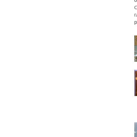
C
г
р