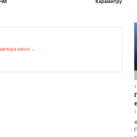
 ЧМ
Карамитру
автора admin →
Т
1
Ф
П
о