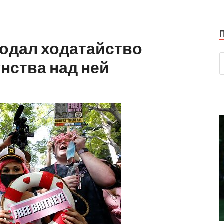
подал ходатайство
нства над ней