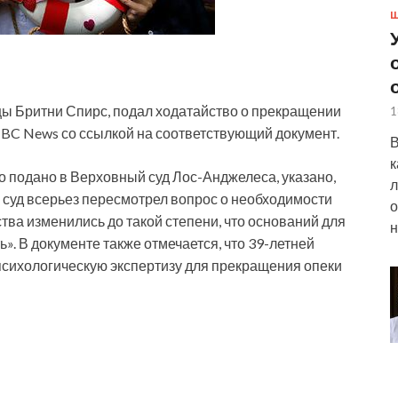
Ш
ы Бритни Спирс, подал ходатайство о прекращении
1
NBC News со ссылкой на соответствующий документ.
В
к
о подано в Верховный суд Лос-Анджелеса, указано,
л
ы суд всерьез пересмотрел вопрос о необходимости
о
ства изменились до такой степени, что оснований для
н
». В документе также отмечается, что 39-летней
психологическую экспертизу для прекращения опеки