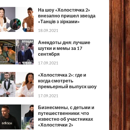
На шоу «Холостячка 2»
внезапно пришел звезда
«Танців з зірками»
18.09.2021
Анекдоты дня: лучшие
шутки и мемы за 17
сентября
17.09.2021
«Холостячка 2»: где и
когда смотреть
премьерный выпуск шоу
17.09.2021
Бизнесмены, с детьми и
путешественники: что
известно об участниках
«Холостячки 2»