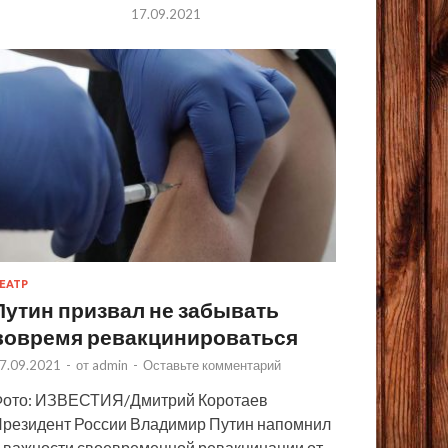
17.09.2021
ЕАТР
Путин призвал не забывать
вовремя ревакцинироваться
7.09.2021
-
от
admin
-
Оставьте комментарий
ото: ИЗВЕСТИЯ/Дмитрий Коротаев
резидент России Владимир Путин напомнил
 важности своевременной ревакцинации от