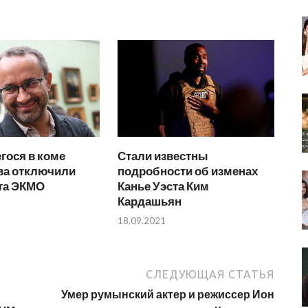
гося в коме
Стали известны
ва отключили
подробности об изменах
ата ЭКМО
Канье Уэста Ким
Кардашьян
18.09.2021
СЛЕДУЮЩАЯ СТАТЬЯ
Умер румынский актер и режиссер Ион