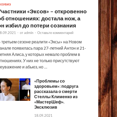
ОУБИЗ
Участники «Эксов» – откровенно
об отношениях: достала нож, а
он избил до потери сознания
8.09.2021
-
от
admin
-
Оставьте комментарий
 третьем сезоне реалити «Эксы» на Новом
анале появилась пара 27-летний Антон и 21-
етняя Алиса, у которых немало проблем в
тношениях. У них не только присутствуют
еуважение и абьюз, но …
«Проблемы со
здоровьем»: подруга
рассказала о смерти
Стеллы Клименко из
«МастерШеф».
Эксклюзив
18.09.2021