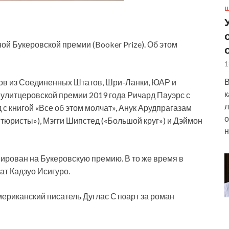
Ш
й Букеровской премии (Booker Prize). Об этом
1
В
ров из Соединенных Штатов, Шри-Ланки, ЮАР и
к
улитцеровской премии 2019 года Ричард Пауэрс с
л
 книгой «Все об этом молчат», Анук Арудпрагазам
о
тюристы»), Мэгги Шипстед («Большой круг») и Дэймон
н
инирован на Букеровскую премию. В то же время в
ат Кадзуо Исигуро.
мериканский писатель Дуглас Стюарт за роман