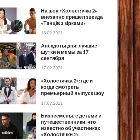
На шоу «Холостячка 2»
внезапно пришел звезда
«Танців з зірками»
18.09.2021
Анекдоты дня: лучшие
шутки и мемы за 17
сентября
17.09.2021
«Холостячка 2»: где и
когда смотреть
премьерный выпуск шоу
17.09.2021
Бизнесмены, с детьми и
путешественники: что
известно об участниках
«Холостячки 2»