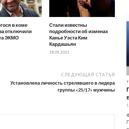
гося в коме
Стали известны
ва отключили
подробности об изменах
ата ЭКМО
Канье Уэста Ким
Кардашьян
18.09.2021
СЛЕДУЮЩАЯ СТАТЬЯ
Т
Установлена личность стрелявшего в лидера
группы «25/17» мужчины
1
Ф
П
о