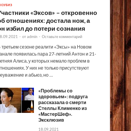
ОУБИЗ
Участники «Эксов» – откровенно
об отношениях: достала нож, а
он избил до потери сознания
8.09.2021
-
от
admin
-
Оставьте комментарий
 третьем сезоне реалити «Эксы» на Новом
анале появилась пара 27-летний Антон и 21-
етняя Алиса, у которых немало проблем в
тношениях. У них не только присутствуют
еуважение и абьюз, но …
«Проблемы со
здоровьем»: подруга
рассказала о смерти
Стеллы Клименко из
«МастерШеф».
Эксклюзив
18.09.2021