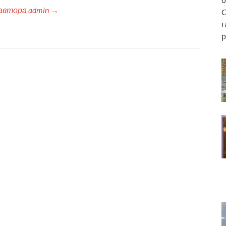
автора admin →
C
г
р