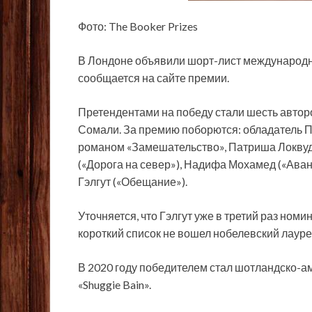
Фото: The Booker Prizes
В Лондоне объявили шорт-лист международно
сообщается на сайте премии.
Претендентами на победу стали шесть авто
Сомали. За премию поборются: обладатель П
романом «Замешательство», Патриша Локвуд с
(«Дорога на север»), Надифа Мохамед («Аван
Гэлгут («Обещание»).
Уточняется, что Гэлгут уже в третий раз ном
короткий список не вошел нобелевский лауре
В 2020 году победителем стал шотландско-а
«Shuggie Bain».