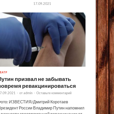
17.09.2021
ЕАТР
Путин призвал не забывать
вовремя ревакцинироваться
7.09.2021
-
от
admin
-
Оставьте комментарий
ото: ИЗВЕСТИЯ/Дмитрий Коротаев
резидент России Владимир Путин напомнил
 важности своевременной ревакцинации от