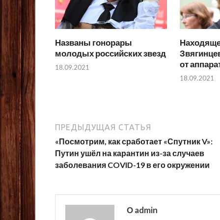
Названы гонорары
Находяще
молодых российских звезд
Звягинце
от аппар
18.09.2021
18.09.2021
ПРЕДЫДУЩАЯ СТАТЬЯ
«Посмотрим, как сработает «Спутник V»:
Путин ушёл на карантин из-за случаев
заболевания COVID-19 в его окружении
О admin