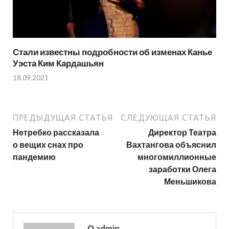
Стали известны подробности об изменах Канье
Уэста Ким Кардашьян
18.09.2021
ПРЕДЫДУЩАЯ СТАТЬЯ
СЛЕДУЮЩАЯ СТАТЬЯ
Нетребко рассказала
Директор Театра
о вещих снах про
Вахтангова объяснил
пандемию
многомиллионные
заработки Олега
Меньшикова
О admin