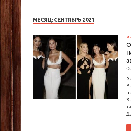
МЕСЯЦ:
СЕНТЯБРЬ 2021
М
О
н
з
Ос
Ак
В
г
Зв
ки
Д