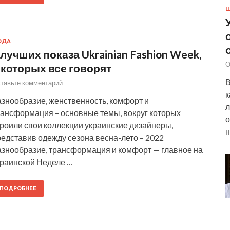
Ш
ОДА
 лучших показа Ukrainian Fashion Week,
О
 которых все говорят
В
тавьте комментарий
к
азнообразие, женственность, комфорт и
л
рансформация – основные темы, вокруг которых
о
троили свои коллекции украинские дизайнеры,
н
едставив одежду сезона весна-лето – 2022
азнообразие, трансформация и комфорт — главное на
краинской Неделе …
ПОДРОБНЕЕ