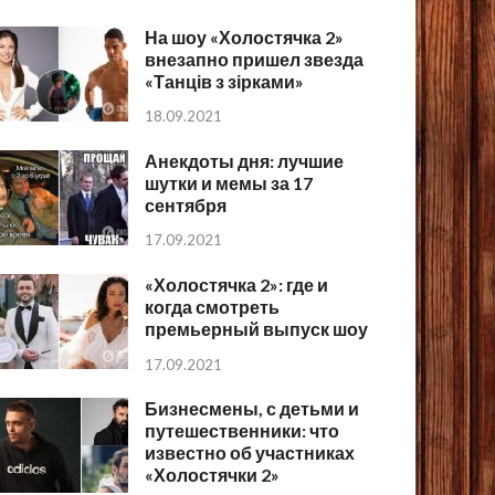
На шоу «Холостячка 2»
внезапно пришел звезда
«Танців з зірками»
18.09.2021
Анекдоты дня: лучшие
шутки и мемы за 17
сентября
17.09.2021
«Холостячка 2»: где и
когда смотреть
премьерный выпуск шоу
17.09.2021
Бизнесмены, с детьми и
путешественники: что
известно об участниках
«Холостячки 2»