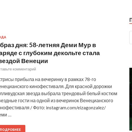
ОДА
браз дня: 58-летняя Деми Мур в
аряде с глубоким декольте стала
вездой Венеции
тавьте комментарий
трисы прибыла на вечеринку в рамках 78-го
енецианского кинофестиваля. Для красной дорожки
олливудская звезда выбрала трендовый белый костюм
ездные гости на одной из вечеринок Венецианского
нофестиваля / Фото: instagram.com/eizagonzalez/
еми …
ПОДРОБНЕЕ