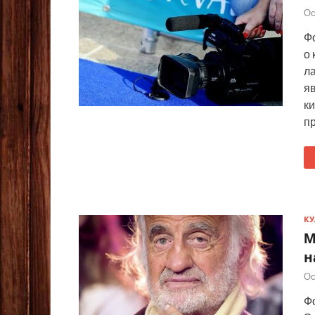
Ос
Ф
о 
л
я
к
п
КУ
М
н
Ос
Фо