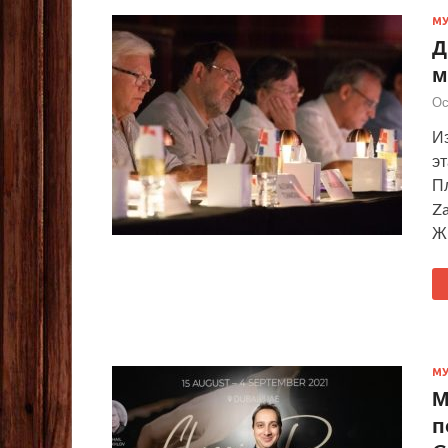
М
Д
м
Ос
И
э
Пл
Za
Ж
М
М
п