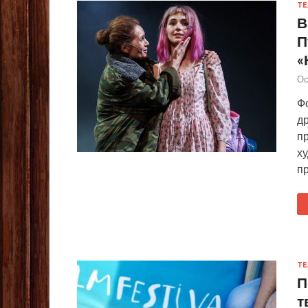
ТЕ
В
П
«
Ос
Фо
др
п
х
пр
ТЕ
П
т