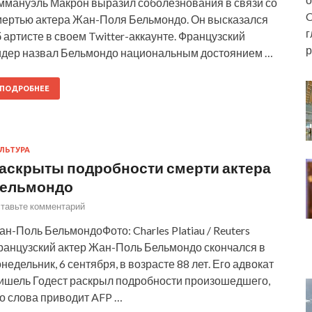
ммануэль Макрон выразил соболезнования в связи со
C
мертью актера Жан-Поля Бельмондо. Он высказался
г
 артисте в своем Twitter-аккаунте. Французский
р
идер назвал Бельмондо национальным достоянием …
ПОДРОБНЕЕ
ЛЬТУРА
аскрыты подробности смерти актера
ельмондо
тавьте комментарий
н-Поль БельмондоФото: Charles Platiau / Reuters
ранцузский актер Жан-Поль Бельмондо скончался в
недельник, 6 сентября, в возрасте 88 лет. Его адвокат
ишель Годест раскрыл подробности произошедшего,
о слова приводит AFP …