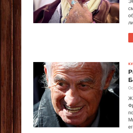
Э
с
об
л
КУ
Р
Б
Ос
Жа
Ф
по
М
ег