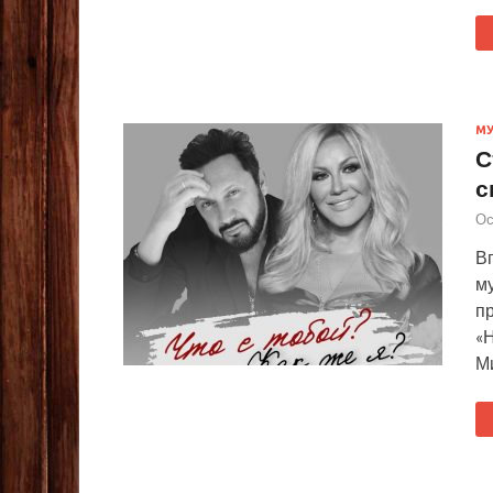
М
С
с
Ос
В
м
п
«Н
М