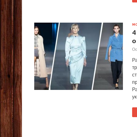
М
4
о
Ос
Р
т
с
пр
Р
у