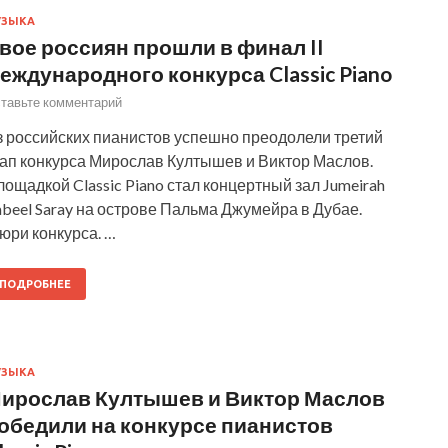
УЗЫКА
вое россиян прошли в финал II
еждународного конкурса Classic Piano
тавьте комментарий
з российских пианистов успешно преодолели третий
тап конкурса Мирослав Култышев и Виктор Маслов.
ощадкой Classic Piano стал концертный зал Jumeirah
beel Saray на острове Пальма Джумейра в Дубае.
юри конкурса. …
ПОДРОБНЕЕ
УЗЫКА
ирослав Култышев и Виктор Маслов
обедили на конкурсе пианистов