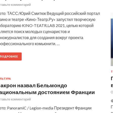
тавьте комментарий
ото: ТАСС/Юрий Смитюк Ведущий российский портал
кино и театре «Кино-Театр.Ру» запустил творческую
абораторию KINO-TEATR.LAB 2021, целью которой
вляется поиск молодых сценаристов и
иножурналистов для создания вокруг проекта
рофессионального комьюнити. …
ПОДРОБНЕЕ
Т
ЛЬТУРА
акрон назвал Бельмондо
ациональным достоянием Франции
О
тавьте комментарий
Ф
П
то: PanoramiC / Legion-media Президент Франции
о