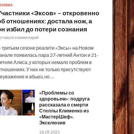
ОУБИЗ
Участники «Эксов» – откровенно
об отношениях: достала нож, а
он избил до потери сознания
ставьте комментарий
 третьем сезоне реалити «Эксы» на Новом
анале появилась пара 27-летний Антон и 21-
етняя Алиса, у которых немало проблем в
тношениях. У них не только присутствуют
еуважение и абьюз, но …
«Проблемы со
здоровьем»: подруга
рассказала о смерти
Стеллы Клименко из
«МастерШеф».
Эксклюзив
18.09.2021