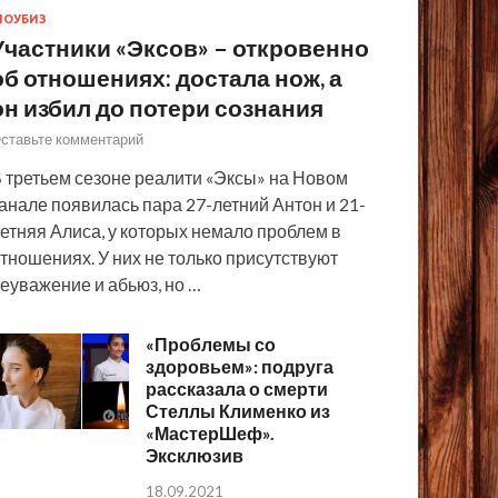
ОУБИЗ
Участники «Эксов» – откровенно
об отношениях: достала нож, а
он избил до потери сознания
ставьте комментарий
 третьем сезоне реалити «Эксы» на Новом
анале появилась пара 27-летний Антон и 21-
етняя Алиса, у которых немало проблем в
тношениях. У них не только присутствуют
еуважение и абьюз, но …
«Проблемы со
здоровьем»: подруга
рассказала о смерти
Стеллы Клименко из
«МастерШеф».
Эксклюзив
18.09.2021