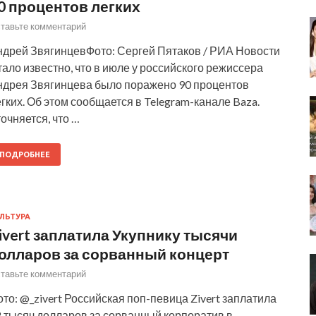
0 процентов легких
тавьте комментарий
ндрей ЗвягинцевФото: Сергей Пятаков / РИА Новости
ало известно, что в июле у российского режиссера
ндрея Звягинцева было поражено 90 процентов
гких. Об этом сообщается в Telegram-канале Baza.
очняется, что …
ПОДРОБНЕЕ
ЛЬТУРА
ivert заплатила Укупнику тысячи
олларов за сорванный концерт
тавьте комментарий
то: @_zivert Российская поп-певица Zivert заплатила
2 тысяч долларов за сорванный корпоратив в