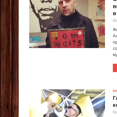
в
в
Ос
Фо
А
пр
с
м
КУ
Г
к
Ос