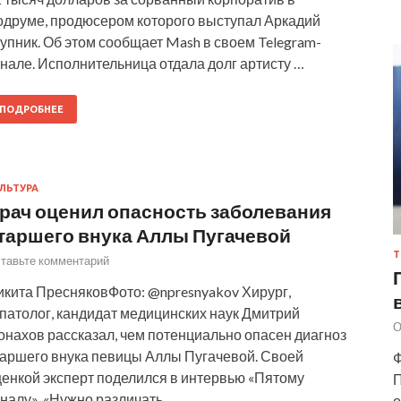
одруме, продюсером которого выступал Аркадий
упник. Об этом сообщает Mash в своем Telegram-
нале. Исполнительница отдала долг артисту …
ПОДРОБНЕЕ
ЛЬТУРА
рач оценил опасность заболевания
таршего внука Аллы Пугачевой
Т
тавьте комментарий
икита ПресняковФото: @npresnyakov Хирург,
патолог, кандидат медицинских наук Дмитрий
О
онахов рассказал, чем потенциально опасен диагноз
таршего внука певицы Аллы Пугачевой. Своей
Ф
ценкой эксперт поделился в интервью «Пятому
П
налу». «Нужно различать, …
о