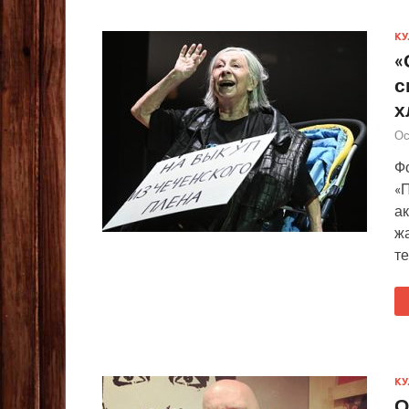
КУ
«
с
х
Ос
Ф
«
ак
ж
т
КУ
О