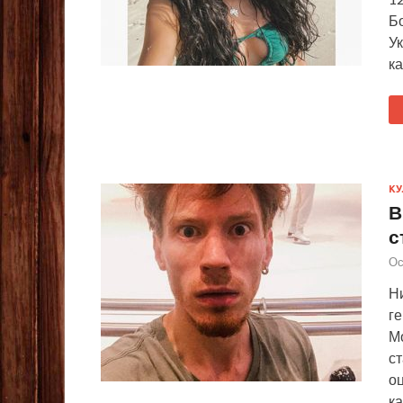
Б
Ук
ка
КУ
В
с
Ос
Н
ге
М
с
о
ка