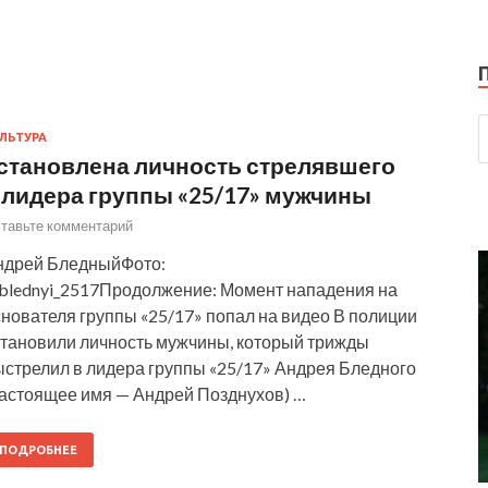
ЛЬТУРА
становлена личность стрелявшего
 лидера группы «25/17» мужчины
тавьте комментарий
ндрей БледныйФото:
blednyi_2517Продолжение: Момент нападения на
нователя группы «25/17» попал на видео В полиции
становили личность мужчины, который трижды
ыстрелил в лидера группы «25/17» Андрея Бледного
настоящее имя — Андрей Позднухов) …
ПОДРОБНЕЕ