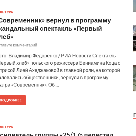
ЛЬТУРА
Современник» вернул в программу
кандальный спектакль «Первый
леб»
тавьте комментарий
ото: Владимир Федоренко / РИА Новости Спектакль
Первый хлеб» польского режиссера Бениамина Коца с
трисой Лией Ахеджаковой в главной роли, на которой
аловались общественники, вернули в программу
еатра «Современник». Об …
ПОДРОБНЕЕ
ЛЬТУРА
снователь группы «25/17» перестал