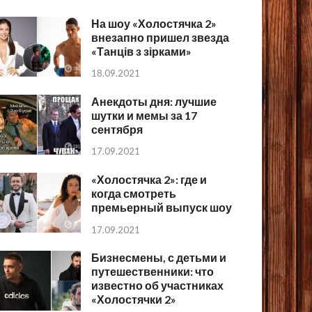
На шоу «Холостячка 2»
внезапно пришел звезда
«Танців з зірками»
18.09.2021
Анекдоты дня: лучшие
шутки и мемы за 17
сентября
17.09.2021
«Холостячка 2»: где и
когда смотреть
премьерный выпуск шоу
17.09.2021
Бизнесмены, с детьми и
путешественники: что
известно об участниках
«Холостячки 2»