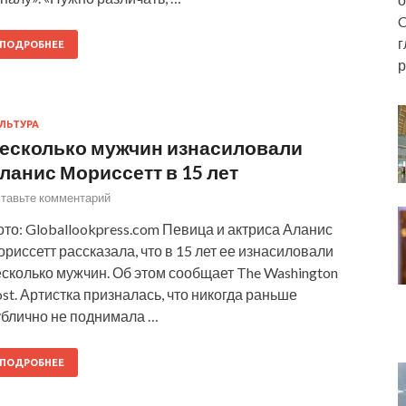
C
г
ПОДРОБНЕЕ
р
ЛЬТУРА
есколько мужчин изнасиловали
ланис Мориссетт в 15 лет
тавьте комментарий
то: Globallookpress.com Певица и актриса Аланис
риссетт рассказала, что в 15 лет ее изнасиловали
сколько мужчин. Об этом сообщает The Washington
st. Артистка призналась, что никогда раньше
ублично не поднимала …
ПОДРОБНЕЕ