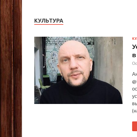
КУЛЬТУРА
КУ
У
в
Ос
А
@
ос
у
в
(