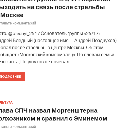
ыходить на связь после стрельбы
 Москве
тавьте комментарий
то: @blednyi_2517 Основатель группы «25/17»
ндрей Бледный (настоящее имя — Андрей Позднухов)
опал после стрельбы в центре Москвы. Об этом
ообщает «Московский комсомолец». По словам семьи
узыканта, Позднухов не ночевал …
ПОДРОБНЕЕ
ЛЬТУРА
лава СПЧ назвал Моргенштерна
олхозником и сравнил с Эминемом
тавьте комментарий