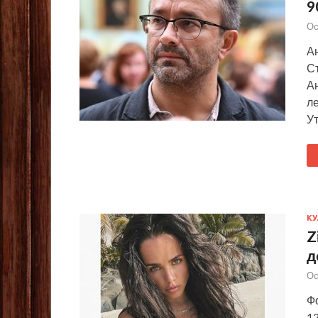
9
Ос
А
Ст
А
ле
Ут
КУ
Z
д
Ос
Фо
1