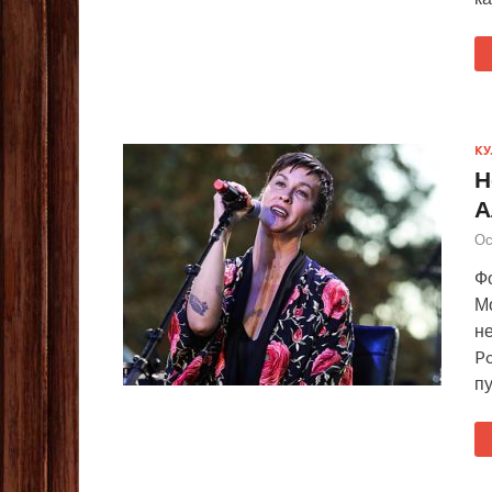
КУ
Н
А
Ос
Фо
Мо
не
Po
п