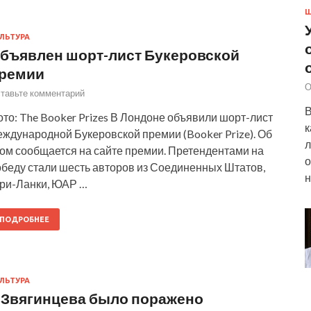
Ш
ЛЬТУРА
бъявлен шорт-лист Букеровской
ремии
О
тавьте комментарий
В
то: The Booker Prizes В Лондоне объявили шорт-лист
к
ждународной Букеровской премии (Booker Prize). Об
л
том сообщается на сайте премии. Претендентами на
о
обеду стали шесть авторов из Соединенных Штатов,
н
ри-Ланки, ЮАР …
ПОДРОБНЕЕ
ЛЬТУРА
 Звягинцева было поражено