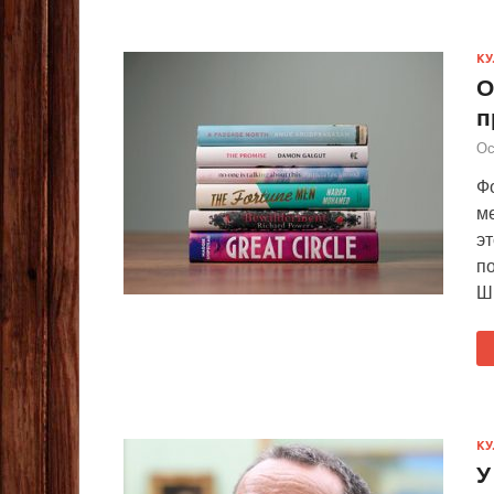
КУ
О
п
Ос
Фо
ме
э
п
Ш
КУ
У