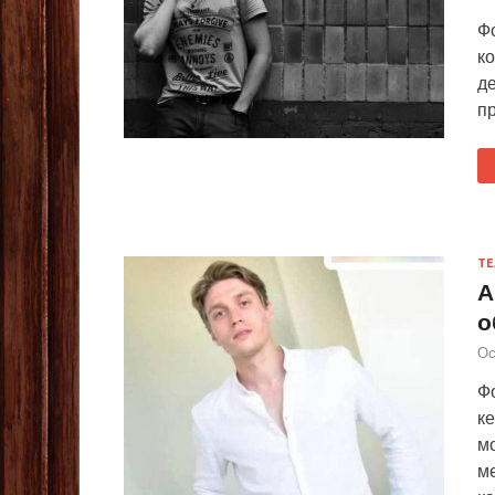
Ф
к
де
пр
ТЕ
А
о
Ос
Ф
к
м
ме