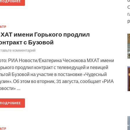
ПОДРОБНЕЕ
C
г
р
АТР
ХАТ имени Горького продлил
онтракт с Бузовой
тавьте комментарий
ото: РИА Новости/Екатерина Чеснокова МХАТ имени
рького продлил контракт с телеведущей и певицей
ьгой Бузовой на участие в постановке «Чудесный
узин». Об этом во вторник, 31 августа, сообщает «РИА
овости» …
ПОДРОБНЕЕ
АТР