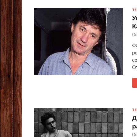
ТЕ
У
К
Ос
Фо
ре
со
От
ТЕ
Д
р
Ос