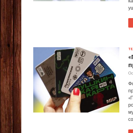
к
уш
ТЕ
«
п
Ос
Ф
п
«
р
м
с