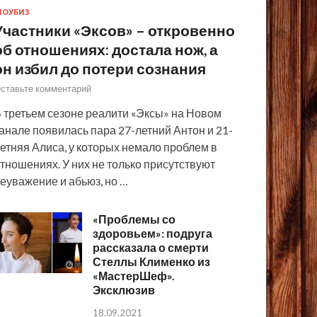
ОУБИЗ
Участники «Эксов» – откровенно
об отношениях: достала нож, а
он избил до потери сознания
ставьте комментарий
 третьем сезоне реалити «Эксы» на Новом
анале появилась пара 27-летний Антон и 21-
етняя Алиса, у которых немало проблем в
тношениях. У них не только присутствуют
еуважение и абьюз, но …
«Проблемы со
здоровьем»: подруга
рассказала о смерти
Стеллы Клименко из
«МастерШеф».
Эксклюзив
18.09.2021