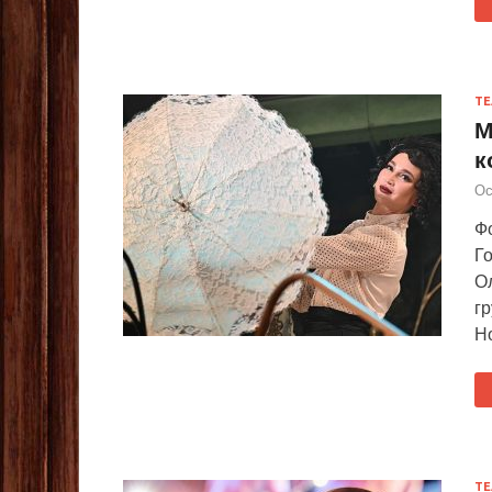
ТЕ
М
к
Ос
Ф
Го
Ол
гр
Н
ТЕ