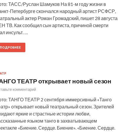
ото: ТАСС/Руслан Шамуков На 81-м году жизни в
анкт-Петербурге скончался народный артист РСФСР,
атральный актер Роман Громадский, пишет 28 августа
Н ТВ. Как сообщил сын артиста, причиной смерти
ал инсульт. …
ПОДРОБНЕЕ
АТР
АНГО ТЕАТР открывает новый сезон
тавьте комментарий
ото: ТАНГО ТЕАТР 2 сентября иммерсивный «Танго
еатр» открывает новый театральный сезон. Зрителей
жидают яркие и страстные истории любви,
ассказанные языком танго в захватывающем
ектакле «Биение. Сердце. Биение». «Биение. Сердце.