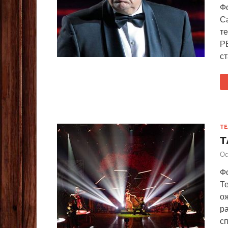
Ф
С
те
РЕ
ст
ТЕ
Т
Ос
Ф
Т
о
р
сп