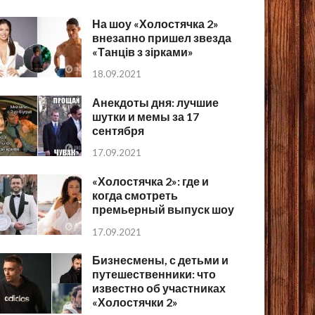
На шоу «Холостячка 2»
внезапно пришел звезда
«Танців з зірками»
18.09.2021
Анекдоты дня: лучшие
шутки и мемы за 17
сентября
17.09.2021
«Холостячка 2»: где и
когда смотреть
премьерный выпуск шоу
17.09.2021
Бизнесмены, с детьми и
путешественники: что
известно об участниках
«Холостячки 2»