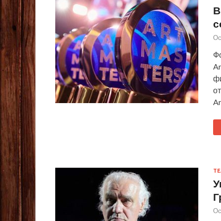
В
с
Ос
Ф
Ar
ф
о
Ar
ТЕ
У
Г
Ос