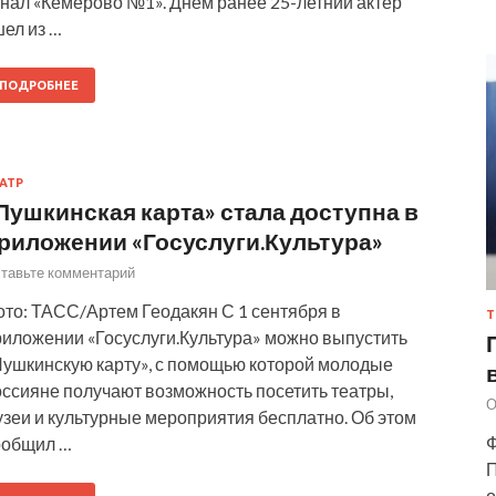
анал «Кемерово №1». Днем ранее 25-летний актер
ел из …
ПОДРОБНЕЕ
АТР
Пушкинская карта» стала доступна в
риложении «Госуслуги.Культура»
тавьте комментарий
ото: ТАСС/Артем Геодакян С 1 сентября в
Т
риложении «Госуслуги.Культура» можно выпустить
Пушкинскую карту», с помощью которой молодые
оссияне получают возможность посетить театры,
О
узеи и культурные мероприятия бесплатно. Об этом
Ф
ообщил …
П
о