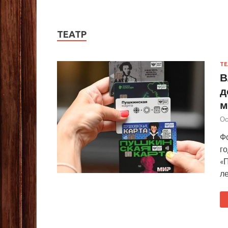
ТЕАТР
ТЕ
В
д
м
Ос
Ф
г
«П
ле