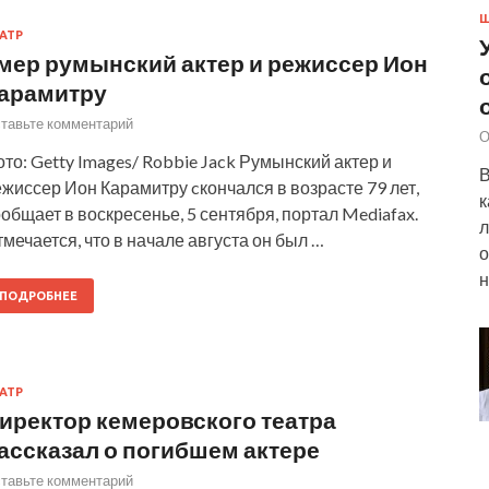
Ш
АТР
мер румынский актер и режиссер Ион
арамитру
тавьте комментарий
О
то: Getty Images/ Robbie Jack Румынский актер и
В
жиссер Ион Карамитру cкончался в возрасте 79 лет,
к
общает в воскресенье, 5 сентября, портал Mediafax.
л
мечается, что в начале августа он был …
о
н
ПОДРОБНЕЕ
АТР
иректор кемеровского театра
ассказал о погибшем актере
тавьте комментарий