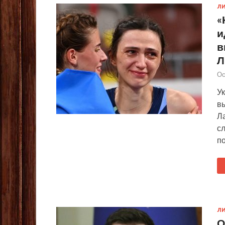
ЛИ
«
и
в
Л
Ос
У
в
Л
с
п
ЛИ
О