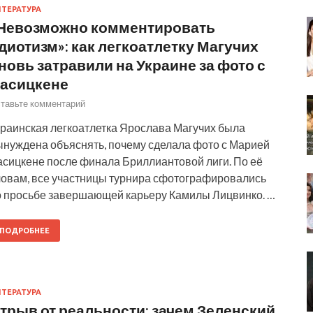
ТЕРАТУРА
Невозможно комментировать
диотизм»: как легкоатлетку Магучих
новь затравили на Украине за фото с
асицкене
тавьте комментарий
краинская легкоатлетка Ярослава Магучих была
ынуждена объяснять, почему сделала фото с Марией
асицкене после финала Бриллиантовой лиги. По её
ловам, все участницы турнира сфотографировались
о просьбе завершающей карьеру Камилы Лицвинко. …
ПОДРОБНЕЕ
ТЕРАТУРА
трыв от реальности: зачем Зеленский