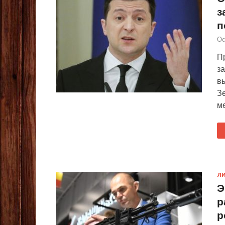
з
п
Ос
П
за
в
З
ме
ЛИ
Э
р
р