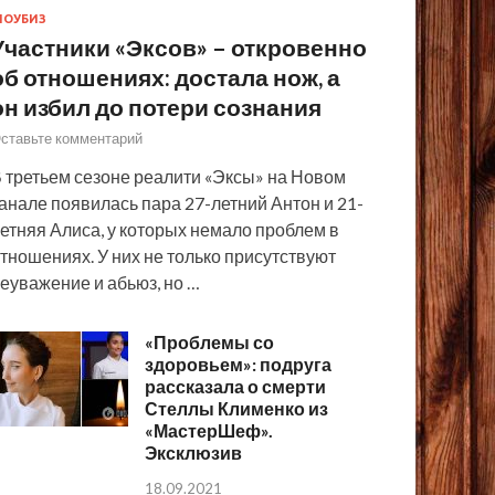
ОУБИЗ
Участники «Эксов» – откровенно
об отношениях: достала нож, а
он избил до потери сознания
ставьте комментарий
 третьем сезоне реалити «Эксы» на Новом
анале появилась пара 27-летний Антон и 21-
етняя Алиса, у которых немало проблем в
тношениях. У них не только присутствуют
еуважение и абьюз, но …
«Проблемы со
здоровьем»: подруга
рассказала о смерти
Стеллы Клименко из
«МастерШеф».
Эксклюзив
18.09.2021