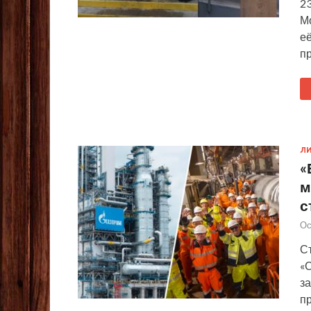
23
М
е
п
ЛИ
«
м
с
Ос
С
«
за
п