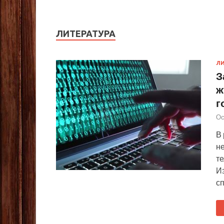
ЛИТЕРАТУРА
ЛИ
З
ж
г
Ос
В
н
т
Из
с