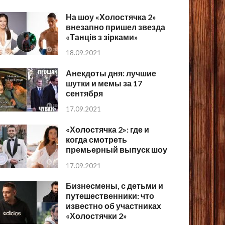
На шоу «Холостячка 2»
внезапно пришел звезда
«Танців з зірками»
18.09.2021
Анекдоты дня: лучшие
шутки и мемы за 17
сентября
17.09.2021
«Холостячка 2»: где и
когда смотреть
премьерный выпуск шоу
17.09.2021
Бизнесмены, с детьми и
путешественники: что
известно об участниках
«Холостячки 2»