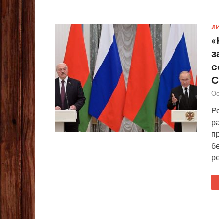
ЛИ
«
з
с
С
Ос
Ро
ра
п
б
р