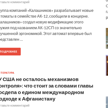
тавьте комментарий
C
руппа компаний «Калашников» разрабатывает новые
г
томаты в семействе АК-12, сообщили в концерне.
р
Калашников» создал новую модификацию этого
ружия под названием АК-12СП со значительно
лучшенной эргономикой. Этот автомат впервые был
редставлен …
ПОДРОБНЕЕ
ТЕРАТУРА
У США не осталось механизмов
онтроля»: что стоит за словами главы
осдепа о едином международном
одходе к Афганистану
тавьте комментарий