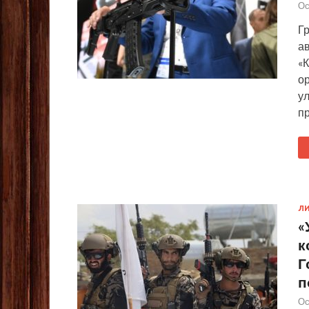
Ос
Г
ав
«
о
у
п
ЛИ
«
к
Г
п
Ос