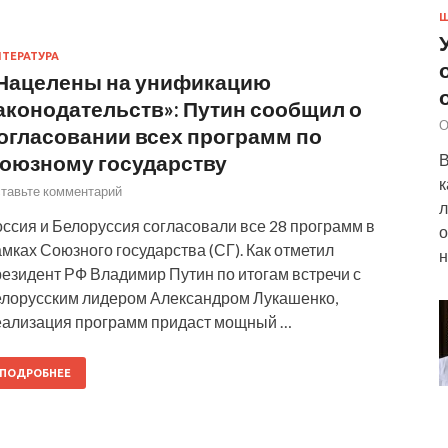
Ш
ТЕРАТУРА
Нацелены на унификацию
аконодательств»: Путин сообщил о
О
огласовании всех программ по
оюзному государству
В
к
тавьте комментарий
л
ссия и Белоруссия согласовали все 28 программ в
о
мках Союзного государства (СГ). Как отметил
н
резидент РФ Владимир Путин по итогам встречи с
елорусским лидером Александром Лукашенко,
еализация программ придаст мощный …
ПОДРОБНЕЕ