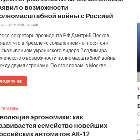
аявил о возможности
олномасштабной войны с Россией
тавьте комментарий
ресс-секретарь президента РФ Дмитрий Песков
явил, что в Кремле «с сожалением» относятся к
ысказываниям украинского лидера Владимира
еленского о возможности полномасштабной войны
жду двумя странами. По его словам, в Москве …
ПОДРОБНЕЕ
Т
ТЕРАТУРА
О
волюция эргономики: как
азвивается семейство новейших
Ф
П
оссийских автоматов АК-12
о