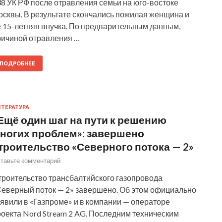
8 УК РФ после отравления семьи на юго-востоке
осквы. В результате скончались пожилая женщина и
ё 15-летняя внучка. По предварительным данным,
ричиной отравления …
ПОДРОБНЕЕ
ТЕРАТУРА
Ещё один шаг на пути к решению
ногих проблем»: завершено
троительство «Северного потока — 2»
тавьте комментарий
троительство трансбалтийского газопровода
Северный поток — 2» завершено. Об этом официально
явили в «Газпроме» и в компании — операторе
роекта Nord Stream 2 AG. Последним техническим