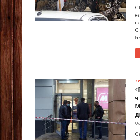
С
е
н
С
Б
ЛИ
«
ч
М
д
Ос
Сл