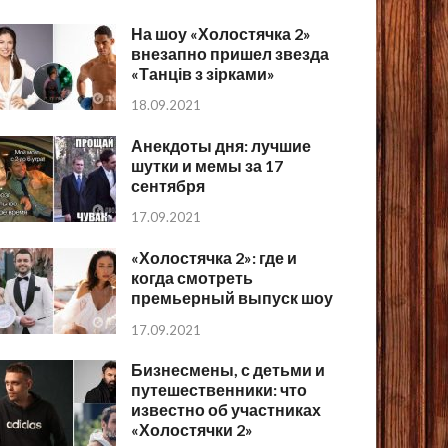
На шоу «Холостячка 2»
внезапно пришел звезда
«Танців з зірками»
18.09.2021
Анекдоты дня: лучшие
шутки и мемы за 17
сентября
17.09.2021
«Холостячка 2»: где и
когда смотреть
премьерный выпуск шоу
17.09.2021
Бизнесмены, с детьми и
путешественники: что
известно об участниках
«Холостячки 2»