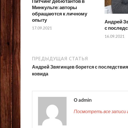
Питчинг дебютантов в
Минкульте: авторы
обращаются к личному
опыту
Андрей З
с послед
17.09.2021
16.09.2021
ПРЕДЫДУЩАЯ СТАТЬЯ
Андрей Звягинцев борется с последстви
ковида
О admin
Посмотреть все записи 