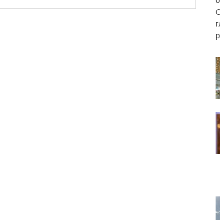
C
г
р