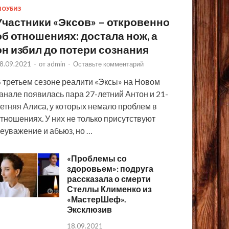
ОУБИЗ
Участники «Эксов» – откровенно
об отношениях: достала нож, а
он избил до потери сознания
8.09.2021
-
от
admin
-
Оставьте комментарий
 третьем сезоне реалити «Эксы» на Новом
анале появилась пара 27-летний Антон и 21-
етняя Алиса, у которых немало проблем в
тношениях. У них не только присутствуют
еуважение и абьюз, но …
«Проблемы со
здоровьем»: подруга
рассказала о смерти
Стеллы Клименко из
«МастерШеф».
Эксклюзив
18.09.2021