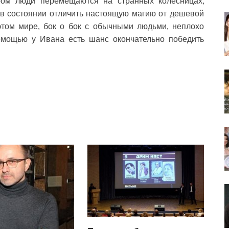
ром люди перемещаются на странных колесницах,
 в состоянии отличить настоящую магию от дешевой
 этом мире, бок о бок с обычными людьми, неплохо
помощью у Ивана есть шанс окончательно победить