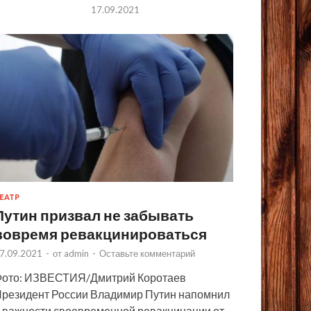
17.09.2021
ЕАТР
Путин призвал не забывать
вовремя ревакцинироваться
7.09.2021
-
от
admin
-
Оставьте комментарий
ото: ИЗВЕСТИЯ/Дмитрий Коротаев
резидент России Владимир Путин напомнил
 важности своевременной ревакцинации от