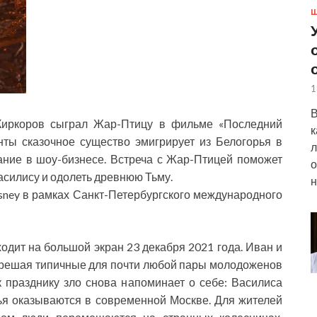
Ш
1
В
 Киркоров сыграл Жар-Птицу в фильме «Последний
к
нты сказочное существо эмигрирует из Белогорья в
л
ание в шоу-бизнесе. Встреча с Жар-Птицей поможет
о
силису и одолеть древнюю Тьму.
н
sney в рамках Санкт-Петербургского международного
дит на большой экран 23 декабря 2021 года. Иван и
 решая типичные для почти любой пары молодоженов
 празднику зло снова напоминает о себе: Василиса
зья оказываются в современной Москве. Для жителей