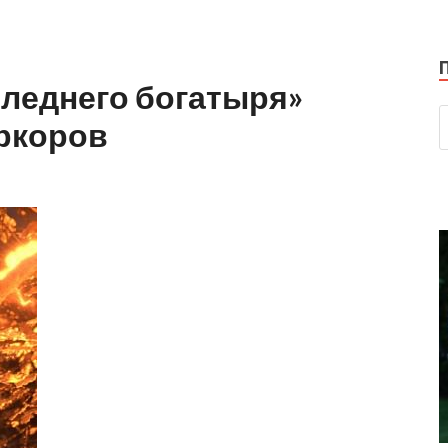
следнего богатыря»
ркоров