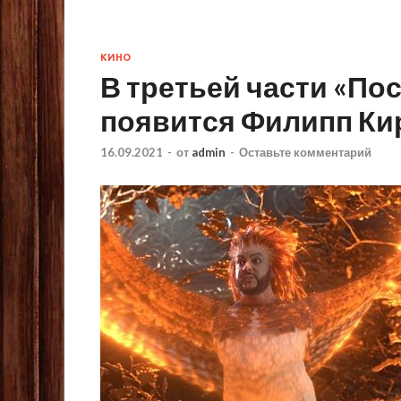
КИНО
В третьей части «По
появится Филипп Ки
16.09.2021
-
от
admin
-
Оставьте комментарий