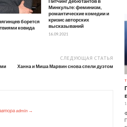
Питчинг дебютантов в
Минкульте: феминизм,
романтические комедии и
кризис авторских
вягинцев борется
высказываний
ствиями ковида
16.09.2021
СЛЕДУЮЩАЯ СТАТЬЯ
ями
Ханна и Миша Марвин снова спели дуэтом
Т
1
автора admin →
Ф
П
о