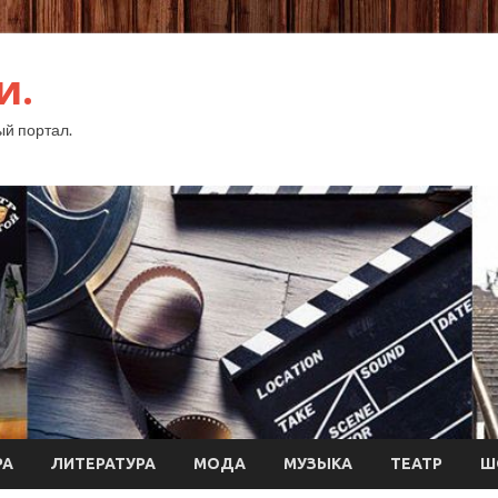
и.
й портал.
РА
ЛИТЕРАТУРА
МОДА
МУЗЫКА
ТЕАТР
Ш