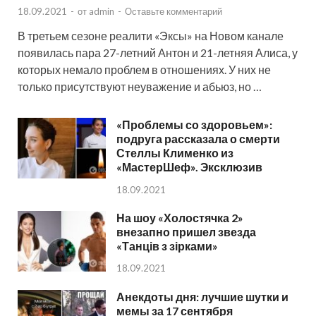
18.09.2021
-
от
admin
-
Оставьте комментарий
В третьем сезоне реалити «Эксы» на Новом канале
появилась пара 27-летний Антон и 21-летняя Алиса, у
которых немало проблем в отношениях. У них не
только присутствуют неуважение и абьюз, но …
«Проблемы со здоровьем»:
подруга рассказала о смерти
Стеллы Клименко из
«МастерШеф». Эксклюзив
18.09.2021
На шоу «Холостячка 2»
внезапно пришел звезда
«Танців з зірками»
18.09.2021
Анекдоты дня: лучшие шутки и
мемы за 17 сентября