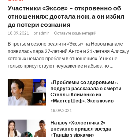
ШОУБИЗ
Участники «Эксов» – откровенно об
отношениях: достала нож, а он избил
до потери сознания
18.09.2021
-
от
admin
-
Оставьте комментарий
В третьем сезоне реалити «Эксы» на Новом канале
появилась пара 27-летний Антон и 21-летняя Алиса, у
которых немало проблем в отношениях. У них не
только присутствуют неуважение и абьюз, но …
«Проблемы со здоровьем»:
подруга рассказала о смерти
Стеллы Клименко из
«МастерШеф». Эксклюзив
18.09.2021
На шоу «Холостячка 2»
внезапно пришел звезда
«Танців з зірками»