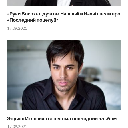
«Руки Вверх» с дуэтом Hammali и Navai спели про
«Последний поцелуй»
17.09.2021
Энрике Иглесиас выпустил последний альбом
17.09.2021