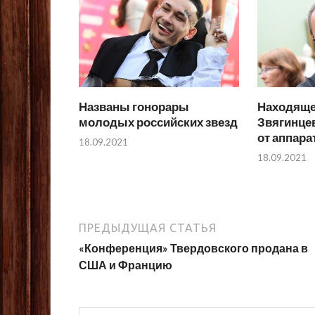
Названы гонорары
Находяще
молодых российских звезд
Звягинце
от аппар
18.09.2021
18.09.2021
ПРЕДЫДУЩАЯ СТАТЬЯ
«Конференция» Твердовского продана в
США и Францию