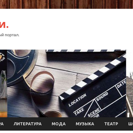
и.
й портал.
РА
ЛИТЕРАТУРА
МОДА
МУЗЫКА
ТЕАТР
Ш