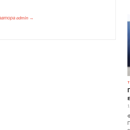
автора admin →
Т
1
Ф
П
о