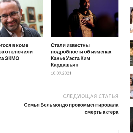
гося в коме
Стали известны
ва отключили
подробности об изменах
ата ЭКМО
Канье Уэста Ким
Кардашьян
18.09.2021
СЛЕДУЮЩАЯ СТАТЬЯ
Семья Бельмондо прокомментировала
смерть актера