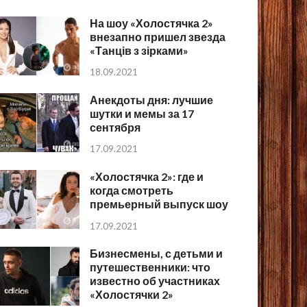
На шоу «Холостячка 2»
внезапно пришел звезда
«Танців з зірками»
18.09.2021
Анекдоты дня: лучшие
шутки и мемы за 17
сентября
17.09.2021
«Холостячка 2»: где и
когда смотреть
премьерный выпуск шоу
17.09.2021
Бизнесмены, с детьми и
путешественники: что
известно об участниках
«Холостячки 2»