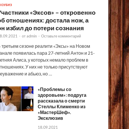
ОУБИЗ
Участники «Эксов» – откровенно
об отношениях: достала нож, а
он избил до потери сознания
8.09.2021
-
от
admin
-
Оставьте комментарий
 третьем сезоне реалити «Эксы» на Новом
анале появилась пара 27-летний Антон и 21-
етняя Алиса, у которых немало проблем в
тношениях. У них не только присутствуют
еуважение и абьюз, но …
«Проблемы со
здоровьем»: подруга
рассказала о смерти
Стеллы Клименко из
«МастерШеф».
Эксклюзив
18.09.2021