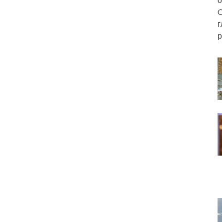
C
г
р