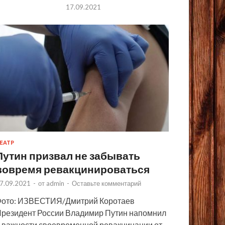
17.09.2021
ЕАТР
Путин призвал не забывать
вовремя ревакцинироваться
7.09.2021
-
от
admin
-
Оставьте комментарий
ото: ИЗВЕСТИЯ/Дмитрий Коротаев
резидент России Владимир Путин напомнил
 важности своевременной ревакцинации от