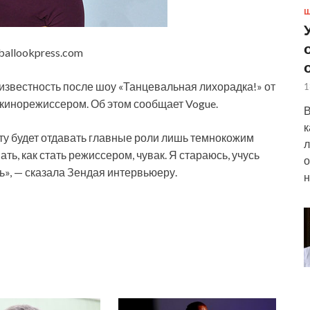
Ш
oballookpress.com
известность после шоу «Танцевальная лихорадка!» от
1
 кинорежиссером. Об этом сообщает Vogue.
В
к
сту будет отдавать главные роли лишь темнокожим
л
ть, как стать режиссером, чувак. Я стараюсь, учусь
о
ть», — сказала Зендая интервьюеру.
н