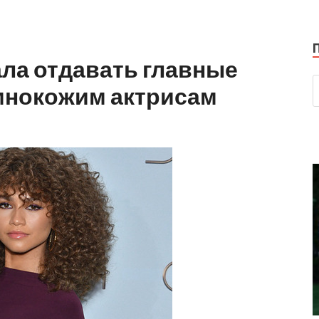
ала отдавать главные
емнокожим актрисам