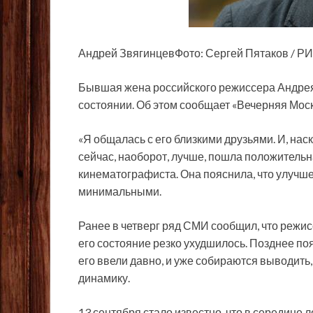
Андрей ЗвягинцевФото: Сергей Пятаков / Р
Бывшая жена российского режиссера Андрея
состоянии. Об этом сообщает «Вечерняя Моск
«Я общалась с его близкими друзьями. И, наск
сейчас, наоборот, лучше, пошла положительн
кинематографиста. Она пояснила, что улучш
минимальными.
Ранее в четверг ряд СМИ сообщил, что режис
его состояние резко ухудшилось. Позднее по
его ввели давно, и уже собираются выводить,
динамику.
13 сентября стало известно, что в середине 