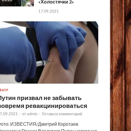
«Холостячки 2»
17.09.2021
ЕАТР
Путин призвал не забывать
вовремя ревакцинироваться
7.09.2021
-
от
admin
-
Оставьте комментарий
ото: ИЗВЕСТИЯ/Дмитрий Коротаев
резидент России Владимир Путин напомнил