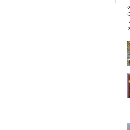
о
C
г
р