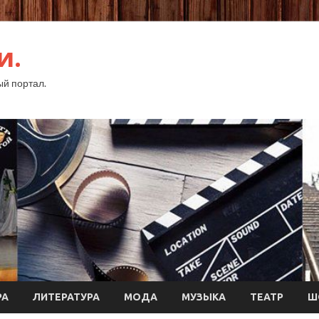
и.
й портал.
РА
ЛИТЕРАТУРА
МОДА
МУЗЫКА
ТЕАТР
Ш