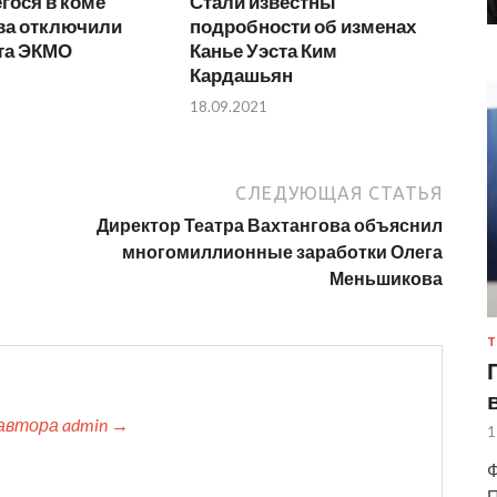
гося в коме
Стали известны
ва отключили
подробности об изменах
ата ЭКМО
Канье Уэста Ким
Кардашьян
18.09.2021
СЛЕДУЮЩАЯ СТАТЬЯ
Директор Театра Вахтангова объяснил
многомиллионные заработки Олега
Меньшикова
Т
автора admin →
1
Ф
П