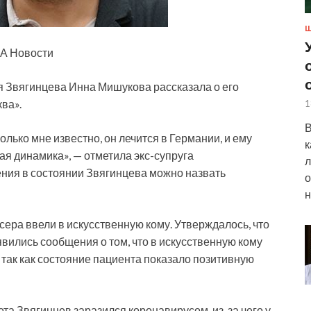
Ш
ИА Новости
 Звягинцева Инна Мишукова рассказала о его
ва».
1
В
олько мне известно, он лечится в Германии, и ему
к
ая динамика», — отметила экс-супруга
л
ения в состоянии Звягинцева можно назвать
о
н
сера ввели в искусственную кому. Утверждалось, что
явились сообщения о том, что в искусственную кому
 так как состояние пациента показало позитивную
лета Звягинцев заразился коронавирусом, из-за чего у