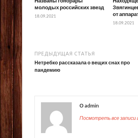
Названы гонорары
Находяще
молодых российских звезд
Звягинце
от аппар
18.09.2021
18.09.2021
ПРЕДЫДУЩАЯ СТАТЬЯ
Нетребко рассказала о вещих снах про
пандемию
О admin
Посмотреть все записи 