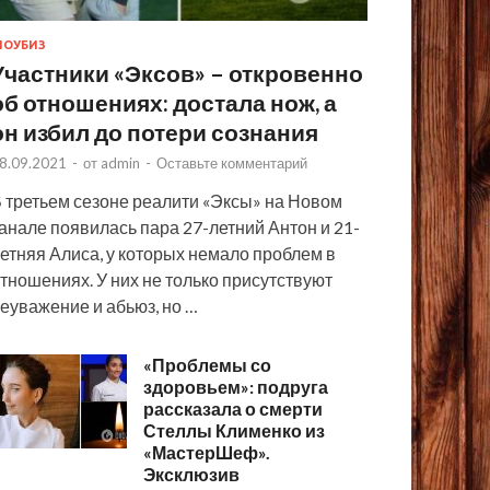
ОУБИЗ
Участники «Эксов» – откровенно
об отношениях: достала нож, а
он избил до потери сознания
8.09.2021
-
от
admin
-
Оставьте комментарий
 третьем сезоне реалити «Эксы» на Новом
анале появилась пара 27-летний Антон и 21-
етняя Алиса, у которых немало проблем в
тношениях. У них не только присутствуют
еуважение и абьюз, но …
«Проблемы со
здоровьем»: подруга
рассказала о смерти
Стеллы Клименко из
«МастерШеф».
Эксклюзив