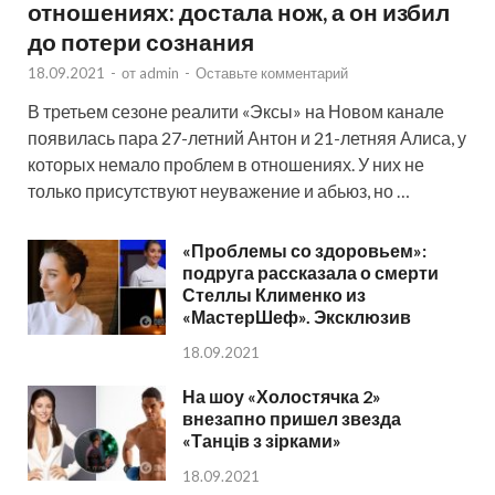
отношениях: достала нож, а он избил
до потери сознания
18.09.2021
-
от
admin
-
Оставьте комментарий
В третьем сезоне реалити «Эксы» на Новом канале
появилась пара 27-летний Антон и 21-летняя Алиса, у
которых немало проблем в отношениях. У них не
только присутствуют неуважение и абьюз, но …
«Проблемы со здоровьем»:
подруга рассказала о смерти
Стеллы Клименко из
«МастерШеф». Эксклюзив
18.09.2021
На шоу «Холостячка 2»
внезапно пришел звезда
«Танців з зірками»
18.09.2021