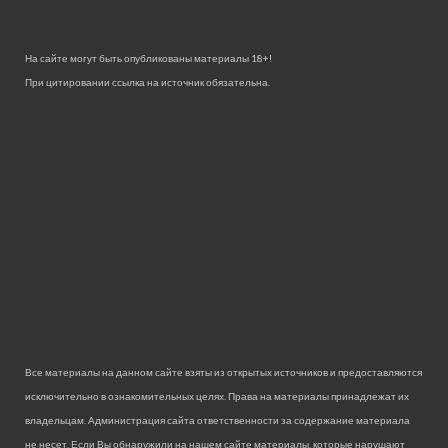
На сайте могут быть опубликованы материалы 18+!
При цитировании ссылка на источник обязательна.
Все материалы на данном сайте взяты из открытых источников и предоставляются
исключительно в ознакомительных целях. Права на материалы принадлежат их
владельцам. Администрация сайта ответственности за содержание материала
не несет. Если Вы обнаружили на нашем сайте материалы, которые нарушают